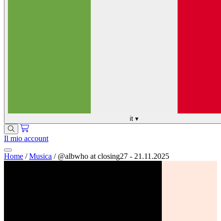
it
▾
Il mio account
Home
/
Musica
/
@albwho at closing27 - 21.11.2025