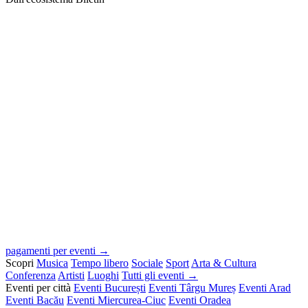
pagamenti per eventi →
Scopri
Musica
Tempo libero
Sociale
Sport
Arta & Cultura
Conferenza
Artisti
Luoghi
Tutti gli eventi →
Eventi per città
Eventi București
Eventi Târgu Mureș
Eventi Arad
Eventi Bacău
Eventi Miercurea-Ciuc
Eventi Oradea