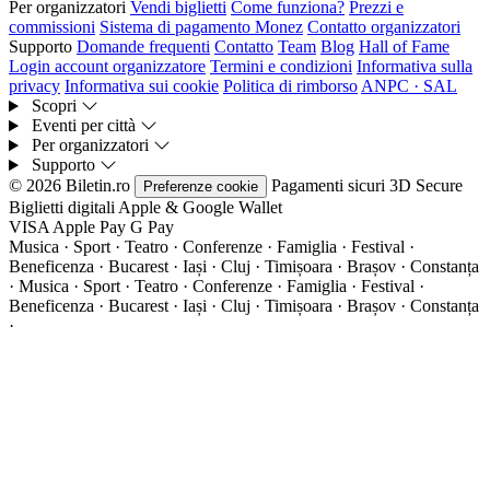
Per organizzatori
Vendi biglietti
Come funziona?
Prezzi e
commissioni
Sistema di pagamento Monez
Contatto organizzatori
Supporto
Domande frequenti
Contatto
Team
Blog
Hall of Fame
Login account organizzatore
Termini e condizioni
Informativa sulla
privacy
Informativa sui cookie
Politica di rimborso
ANPC · SAL
Scopri
Eventi per città
Per organizzatori
Supporto
© 2026 Biletin.ro
Pagamenti sicuri
3D Secure
Preferenze cookie
Biglietti digitali
Apple & Google Wallet
VISA
Apple Pay
G
Pay
Musica · Sport · Teatro · Conferenze · Famiglia · Festival ·
Beneficenza · Bucarest · Iași · Cluj · Timișoara · Brașov · Constanța
·
Musica · Sport · Teatro · Conferenze · Famiglia · Festival ·
Beneficenza · Bucarest · Iași · Cluj · Timișoara · Brașov · Constanța
·