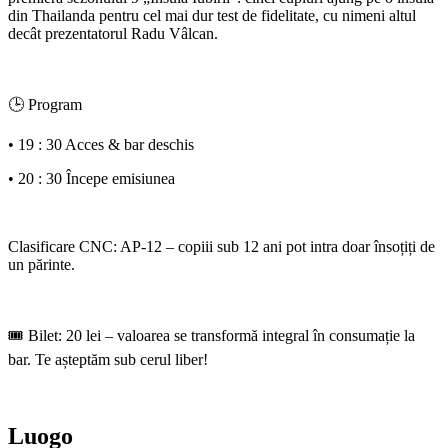
din Thailanda pentru cel mai dur test de fidelitate, cu nimeni altul
decât prezentatorul Radu Vâlcan.
🕒 Program
• 19 : 30 Acces & bar deschis
• 20 : 30 Începe emisiunea
Clasificare CNC: AP-12 – copiii sub 12 ani pot intra doar însoțiți de
un părinte.
🎟️ Bilet: 20 lei – valoarea se transformă integral în consumație la
bar. Te așteptăm sub cerul liber!
Luogo