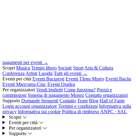
pagamenti per eventi →
Scopri
Musica
Tempo libero
Sociale
Sport
Arta & Cultura
Conferenza
Artisti
Luoghi
Tutti gli eventi →
Eventi per città
Eventi București
Eventi Târgu Mureș
Eventi Bacău
Eventi Miercurea-Ciuc
Eventi Oradea
Per organizzatori
Vendi biglietti
Come funziona?
Prezzi e
commissioni
Sistema di pagamento Monez
Contatto organizzatori
Supporto
Domande frequenti
Contatto
Team
Blog
Hall of Fame
Login account organizzatore
Termini e condizioni
Informativa sulla
privacy
Informativa sui cookie
Politica di rimborso
ANPC · SAL
Scopri
Eventi per città
Per organizzatori
Supporto