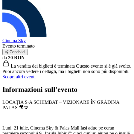
Cinema Sky
Evento terminato
Condividi
da
20 RON
La vendita dei biglietti è terminata
Questo evento si è già svolto.
Puoi ancora vedere i dettagli, ma i biglietti non sono più disponibili.
Scopri altri eventi
Informazioni sull'evento
LOCAȚIA S-A SCHIMBAT – VIZIONARE ÎN GRĂDINA
PALAS 🎥🩵
Luni, 21 iulie, Cinema Sky & Palas Mall Iași aduc pe ecran
premiera sezonului 9 „Insula Iubirii”: cinci cupluri ajung pe o insulă