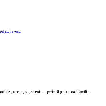
ri altri eventi
tă despre curaj și prietenie — perfectă pentru toată familia.