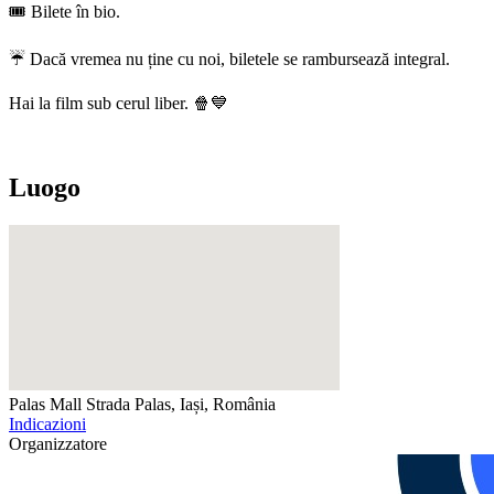
🎟️ Bilete în bio.
☔ Dacă vremea nu ține cu noi, biletele se rambursează integral.
Hai la film sub cerul liber. 🍿💙
Luogo
Palas Mall
Strada Palas, Iași, România
Indicazioni
Organizzatore