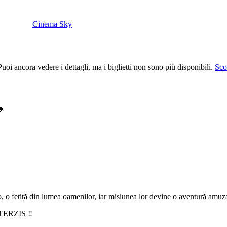
Cinema Sky
uoi ancora vedere i dettagli, ma i biglietti non sono più disponibili.
Scop

, o fetiță din lumea oamenilor, iar misiunea lor devine o aventură amuzan
ERZIS ‼️