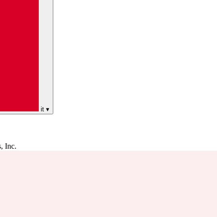
it
▾
, Inc.