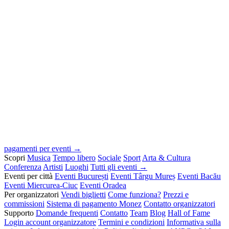
pagamenti per eventi →
Scopri
Musica
Tempo libero
Sociale
Sport
Arta & Cultura
Conferenza
Artisti
Luoghi
Tutti gli eventi →
Eventi per città
Eventi București
Eventi Târgu Mureș
Eventi Bacău
Eventi Miercurea-Ciuc
Eventi Oradea
Per organizzatori
Vendi biglietti
Come funziona?
Prezzi e
commissioni
Sistema di pagamento Monez
Contatto organizzatori
Supporto
Domande frequenti
Contatto
Team
Blog
Hall of Fame
Login account organizzatore
Termini e condizioni
Informativa sulla