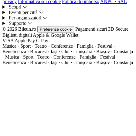
privacy
Informativa sui cookie
Politica di rimborso
ANPC · SAL
Scopri
Eventi per città
Per organizzatori
Supporto
© 2026 Biletin.ro
Pagamenti sicuri
3D Secure
Preferenze cookie
Biglietti digitali
Apple & Google Wallet
VISA
Apple Pay
G
Pay
Musica · Sport · Teatro · Conferenze · Famiglia · Festival ·
Beneficenza · Bucarest · Iași · Cluj · Timișoara · Brașov · Constanța
·
Musica · Sport · Teatro · Conferenze · Famiglia · Festival ·
Beneficenza · Bucarest · Iași · Cluj · Timișoara · Brașov · Constanța
·