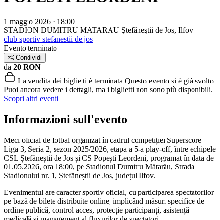
1 maggio 2026 · 18:00
STADION DUMITRU MATARAU
Ştefăneştii de Jos, Ilfov
club sportiv stefanestii de jos
Evento terminato
Condividi
da
20 RON
La vendita dei biglietti è terminata
Questo evento si è già svolto.
Puoi ancora vedere i dettagli, ma i biglietti non sono più disponibili.
Scopri altri eventi
Informazioni sull'evento
Meci oficial de fotbal organizat în cadrul competiției Superscore
Liga 3, Seria 2, sezon 2025/2026, etapa a 5-a play-off, între echipele
CSL Ștefăneștii de Jos și CS Popești Leordeni, programat în data de
01.05.2026, ora 18:00, pe Stadionul Dumitru Mătarău, Strada
Stadionului nr. 1, Ștefăneștii de Jos, județul Ilfov.
Evenimentul are caracter sportiv oficial, cu participarea spectatorilor
pe bază de bilete distribuite online, implicând măsuri specifice de
ordine publică, control acces, protecție participanți, asistență
medicală și management al fluxurilor de spectatori.