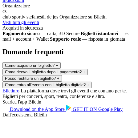
Indicazioni
Organizzatore
cs
club sportiv stefanestii de jos
Organizzatore su Biletin
Vedi tutti gli eventi
Acquisti in sicurezza
Pagamento sicuro
— carta, 3D Secure
Biglietti istantanei
— e-
mail + account + Wallet
Supporto reale
— risposta in giornata
Domande frequenti
Come acquisto un biglietto?
+
Come ricevo il biglietto dopo il pagamento?
+
Posso restituire un biglietto?
+
Come entro all’evento con il biglietto digitale?
+
Biletin
ro
La piattaforma dove trovi gli eventi che contano per te.
Biglietti per concerti, sport, teatro, conferenze e altro.
Scarica l'app Biletin
Download on the
App Store
GET IT ON
Google Play
Dall'ecosistema Biletin