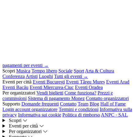
pagamenti per eventi →
Scopri
Musica
Tempo libero
Sociale
Sport
Arta & Cultura
Conferenza
Artisti
Luoghi
Tutti gli eventi →
Eventi per città
Eventi București
Eventi Târgu Mureș
Eventi Arad
Eventi Bacău
Eventi Miercurea-Ciuc
Eventi Oradea
Per organizzatori
Vendi biglietti
Come funziona?
Prezzi e
commissioni
Sistema di pagamento Monez
Contatto organizzatori
Supporto
Domande frequenti
Contatto
Team
Blog
Hall of Fame
Login account organizzatore
Termini e condizioni
Informativa sulla
privacy
Informativa sui cookie
Politica di rimborso
ANPC · SAL
Scopri
Eventi per città
Per organizzatori
Supporto