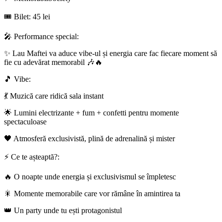
🎟 Bilet: 45 lei
🎤 Performance special:
✨ Lau Maftei va aduce vibe-ul și energia care fac fiecare moment să
fie cu adevărat memorabil 🎶🔥
🎵 Vibe:
💃 Muzică care ridică sala instant
🌟 Lumini electrizante + fum + confetti pentru momente
spectaculoase
🖤 Atmosferă exclusivistă, plină de adrenalină și mister
⚡ Ce te așteaptă?:
🔥 O noapte unde energia și exclusivismul se împletesc
🎇 Momente memorabile care vor rămâne în amintirea ta
👑 Un party unde tu ești protagonistul