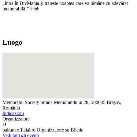
„Intră în DivMania și trăiește noaptea care va rămâne cu adevărat
memorabilă!” ✨💎
Luogo
Memorabil Society
Strada Memorandului 28, 500045 Brașov,
România
Indicazioni
Organizzatore
D
bairam.official.ro
Organizzatore su Biletin
Vedi tutti gli eventi