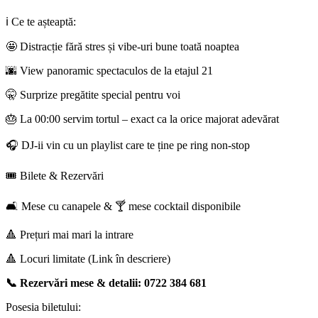
ℹ️ Ce te așteaptă:
🤩 Distracție fără stres și vibe-uri bune toată noaptea
🌆 View panoramic spectaculos de la etajul 21
🤫 Surprize pregătite special pentru voi
🎂 La 00:00 servim tortul – exact ca la orice majorat adevărat
🎧 DJ-ii vin cu un playlist care te ține pe ring non-stop
🎟️ Bilete & Rezervări
🛋️ Mese cu canapele & 🍸 mese cocktail disponibile
🔺 Prețuri mai mari la intrare
🔺 Locuri limitate (Link în descriere)
📞 Rezervări mese & detalii: 0722 384 681
Posesia biletului: