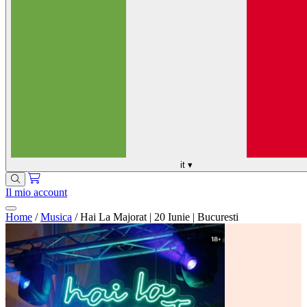
it
▾
Il mio account
Home
/
Musica
/
Hai La Majorat | 20 Iunie | Bucuresti