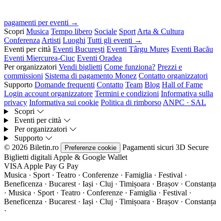
pagamenti per eventi →
Scopri
Musica
Tempo libero
Sociale
Sport
Arta & Cultura
Conferenza
Artisti
Luoghi
Tutti gli eventi →
Eventi per città
Eventi București
Eventi Târgu Mureș
Eventi Bacău
Eventi Miercurea-Ciuc
Eventi Oradea
Per organizzatori
Vendi biglietti
Come funziona?
Prezzi e
commissioni
Sistema di pagamento Monez
Contatto organizzatori
Supporto
Domande frequenti
Contatto
Team
Blog
Hall of Fame
Login account organizzatore
Termini e condizioni
Informativa sulla
privacy
Informativa sui cookie
Politica di rimborso
ANPC · SAL
Scopri
Eventi per città
Per organizzatori
Supporto
© 2026 Biletin.ro
Pagamenti sicuri
3D Secure
Preferenze cookie
Biglietti digitali
Apple & Google Wallet
VISA
Apple Pay
G
Pay
Musica · Sport · Teatro · Conferenze · Famiglia · Festival ·
Beneficenza · Bucarest · Iași · Cluj · Timișoara · Brașov · Constanța
·
Musica · Sport · Teatro · Conferenze · Famiglia · Festival ·
Beneficenza · Bucarest · Iași · Cluj · Timișoara · Brașov · Constanța
·