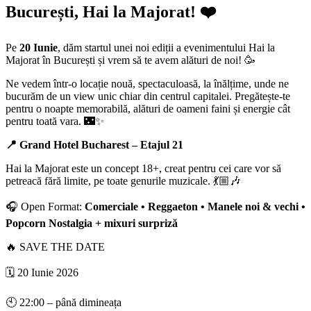
București, Hai la Majorat! ❤️
Pe
20 Iunie
, dăm startul unei noi ediții a evenimentului Hai la
Majorat în București și vrem să te avem alături de noi! 🥳
Ne vedem într-o locație nouă, spectaculoasă, la înălțime, unde ne
bucurăm de un view unic chiar din centrul capitalei. Pregătește-te
pentru o noapte memorabilă, alături de oameni faini și energie cât
pentru toată vara. 🌃✨
📍 Grand Hotel Bucharest – Etajul 21
Hai la Majorat este un concept 18+, creat pentru cei care vor să
petreacă fără limite, pe toate genurile muzicale. 💃🏼🎶
🎧 Open Format:
Comerciale • Reggaeton • Manele noi & vechi •
Popcorn Nostalgia + mixuri surpriză
🔥 SAVE THE DATE
🗓️ 20 Iunie 2026
🕙 22:00 – până dimineața