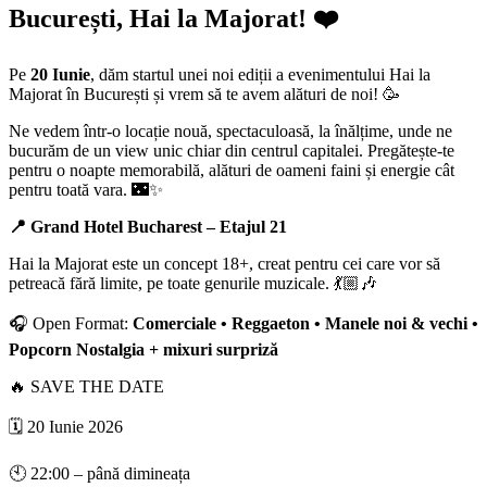
București, Hai la Majorat! ❤️
Pe
20 Iunie
, dăm startul unei noi ediții a evenimentului Hai la
Majorat în București și vrem să te avem alături de noi! 🥳
Ne vedem într-o locație nouă, spectaculoasă, la înălțime, unde ne
bucurăm de un view unic chiar din centrul capitalei. Pregătește-te
pentru o noapte memorabilă, alături de oameni faini și energie cât
pentru toată vara. 🌃✨
📍 Grand Hotel Bucharest – Etajul 21
Hai la Majorat este un concept 18+, creat pentru cei care vor să
petreacă fără limite, pe toate genurile muzicale. 💃🏼🎶
🎧 Open Format:
Comerciale • Reggaeton • Manele noi & vechi •
Popcorn Nostalgia + mixuri surpriză
🔥 SAVE THE DATE
🗓️ 20 Iunie 2026
🕙 22:00 – până dimineața