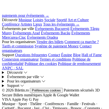
paiements pour événements →
Découvrir
Musique
Loisirs
Sociale
Sportif
Art et Culture
Conférence
Artistes
Lieux
Tous les événements →
Événements par ville
Événements București
Événements Târgu
Mureș
Événements Arad
Événements Bacău
Événements
Miercurea-Ciuc
Événements Oradea
Pour les organisateurs
Vendre des billets
Comment ça marche ?
Tarifs et commission
Système de paiement Monez
Contact
organisateurs
Support
Questions fréquentes
Contact
Équipe
Blog
Hall of Fame
Connexion organisateur
Termes et conditions
Politique de
confidentialité
Politique des cookies
Politique de remboursement
ANPC · SAL
Découvrir
Événements par ville
Pour les organisateurs
Support
© 2026 Biletin.ro
Paiements sécurisés
3D
Préférences cookies
Secure
Billets numériques
Apple & Google Wallet
VISA
Apple Pay
G
Pay
Musique · Sport · Théâtre · Conférences · Famille · Festivals ·
Caritatif · Bucarest · Iași · Cluj · Timișoara · Brașov · Constanța ·