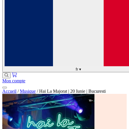
fr
▾
Mon compte
Accueil
/
Musique
/
Hai La Majorat | 20 Iunie | Bucuresti