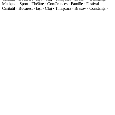
Musique · Sport · Théâtre · Conférences · Famille · Festivals ·
Caritatif · Bucarest · Iași · Cluj · Timișoara · Brașov · Constanța ·