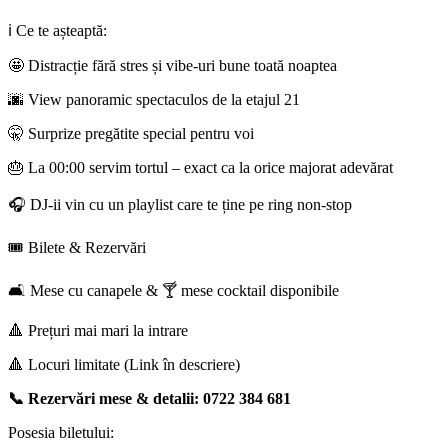
ℹ️ Ce te așteaptă:
🤩 Distracție fără stres și vibe-uri bune toată noaptea
🌆 View panoramic spectaculos de la etajul 21
🤫 Surprize pregătite special pentru voi
🎂 La 00:00 servim tortul – exact ca la orice majorat adevărat
🎧 DJ-ii vin cu un playlist care te ține pe ring non-stop
🎟️ Bilete & Rezervări
🛋️ Mese cu canapele & 🍸 mese cocktail disponibile
🔺 Prețuri mai mari la intrare
🔺 Locuri limitate (Link în descriere)
📞 Rezervări mese & detalii: 0722 384 681
Posesia biletului: