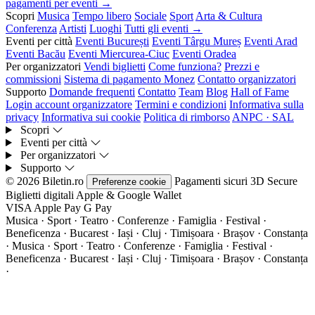
pagamenti per eventi →
Scopri
Musica
Tempo libero
Sociale
Sport
Arta & Cultura
Conferenza
Artisti
Luoghi
Tutti gli eventi →
Eventi per città
Eventi București
Eventi Târgu Mureș
Eventi Arad
Eventi Bacău
Eventi Miercurea-Ciuc
Eventi Oradea
Per organizzatori
Vendi biglietti
Come funziona?
Prezzi e
commissioni
Sistema di pagamento Monez
Contatto organizzatori
Supporto
Domande frequenti
Contatto
Team
Blog
Hall of Fame
Login account organizzatore
Termini e condizioni
Informativa sulla
privacy
Informativa sui cookie
Politica di rimborso
ANPC · SAL
Scopri
Eventi per città
Per organizzatori
Supporto
© 2026 Biletin.ro
Pagamenti sicuri
3D Secure
Preferenze cookie
Biglietti digitali
Apple & Google Wallet
VISA
Apple Pay
G
Pay
Musica · Sport · Teatro · Conferenze · Famiglia · Festival ·
Beneficenza · Bucarest · Iași · Cluj · Timișoara · Brașov · Constanța
·
Musica · Sport · Teatro · Conferenze · Famiglia · Festival ·
Beneficenza · Bucarest · Iași · Cluj · Timișoara · Brașov · Constanța
·