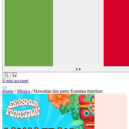
it
▾
Il mio account
Home
/
Musica
/
Hawaiian day party Erasmus function