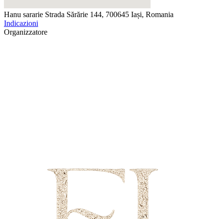
Hanu sararie
Strada Sărărie 144, 700645 Iași, Romania
Indicazioni
Organizzatore