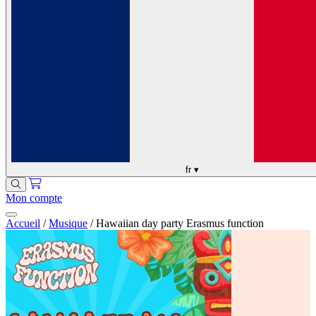
fr
▾
Mon compte
Accueil
/
Musique
/
Hawaiian day party Erasmus function