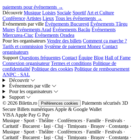
paiements pour événements →
Découvrir
Musique
Loisirs
Sociale
Sportif
Art et Culture
Conférence
Artistes
Lieux
Tous les événements →
Événements par ville
Événements București
Événements Târgu
Mureș
Événements Arad
Événements Bacău
Événements
Miercurea-Ciuc
Événements Oradea
Pour les organisateurs
Vendre des billets
Comment ça marche ?
Tarifs et commission
Système de paiement Monez
Contact
organisateurs
Support
Questions fréquentes
Contact
Équipe
Blog
Hall of Fame
Connexion organisateur
Termes et conditions
Politique de
confidentialité
Politique des cookies
Politique de remboursement
ANPC · SAL
Découvrir
Événements par ville
Pour les organisateurs
Support
© 2026 Biletin.ro
Paiements sécurisés
3D
Préférences cookies
Secure
Billets numériques
Apple & Google Wallet
VISA
Apple Pay
G
Pay
Musique · Sport · Théâtre · Conférences · Famille · Festivals ·
Caritatif · Bucarest · Iași · Cluj · Timișoara · Brașov · Constanța ·
Musique · Sport · Théâtre · Conférences · Famille · Festivals ·
Caritatif · Bucarest · Iași · Cluj · Timișoara · Brașov · Constanța ·