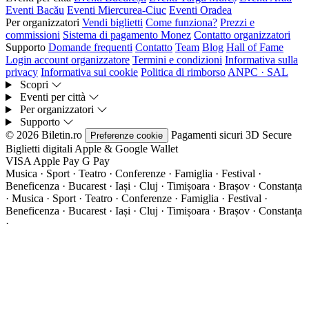
Eventi Bacău
Eventi Miercurea-Ciuc
Eventi Oradea
Per organizzatori
Vendi biglietti
Come funziona?
Prezzi e
commissioni
Sistema di pagamento Monez
Contatto organizzatori
Supporto
Domande frequenti
Contatto
Team
Blog
Hall of Fame
Login account organizzatore
Termini e condizioni
Informativa sulla
privacy
Informativa sui cookie
Politica di rimborso
ANPC · SAL
Scopri
Eventi per città
Per organizzatori
Supporto
© 2026 Biletin.ro
Pagamenti sicuri
3D Secure
Preferenze cookie
Biglietti digitali
Apple & Google Wallet
VISA
Apple Pay
G
Pay
Musica · Sport · Teatro · Conferenze · Famiglia · Festival ·
Beneficenza · Bucarest · Iași · Cluj · Timișoara · Brașov · Constanța
·
Musica · Sport · Teatro · Conferenze · Famiglia · Festival ·
Beneficenza · Bucarest · Iași · Cluj · Timișoara · Brașov · Constanța
·