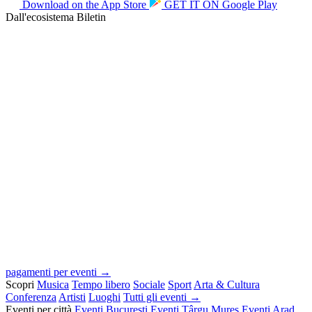
Download on the
App Store
GET IT ON
Google Play
Dall'ecosistema Biletin
pagamenti per eventi →
Scopri
Musica
Tempo libero
Sociale
Sport
Arta & Cultura
Conferenza
Artisti
Luoghi
Tutti gli eventi →
Eventi per città
Eventi București
Eventi Târgu Mureș
Eventi Arad