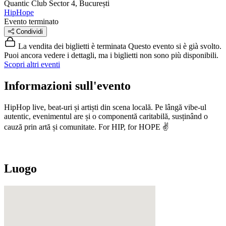
Quantic Club
Sector 4, București
HipHope
Evento terminato
Condividi
La vendita dei biglietti è terminata
Questo evento si è già svolto.
Puoi ancora vedere i dettagli, ma i biglietti non sono più disponibili.
Scopri altri eventi
Informazioni sull'evento
HipHop live, beat-uri și artiști din scena locală. Pe lângă vibe-ul
autentic, evenimentul are și o componentă caritabilă, susținând o
cauză prin artă și comunitate. For HIP, for HOPE ✌️
Luogo