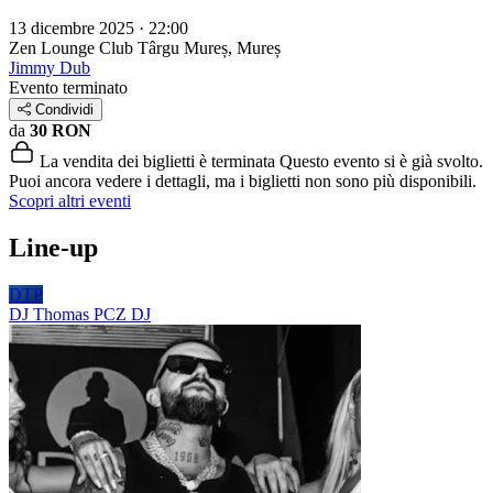
13 dicembre 2025 · 22:00
Zen Lounge Club
Târgu Mureș, Mureș
Jimmy Dub
Evento terminato
Condividi
da
30 RON
La vendita dei biglietti è terminata
Questo evento si è già svolto.
Puoi ancora vedere i dettagli, ma i biglietti non sono più disponibili.
Scopri altri eventi
Line-up
DTP
DJ Thomas PCZ
DJ