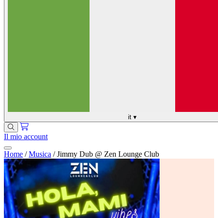
it
▾
Il mio account
Home
/
Musica
/
Jimmy Dub @ Zen Lounge Club