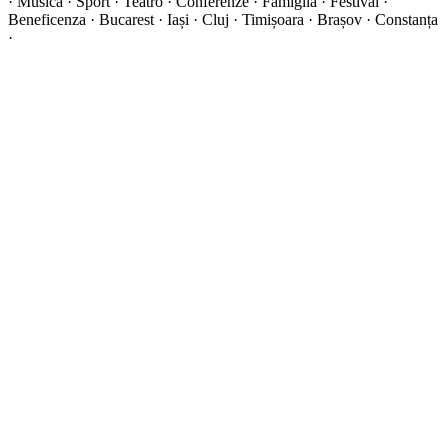
·
Musica · Sport · Teatro · Conferenze · Famiglia · Festival ·
Beneficenza · Bucarest · Iași · Cluj · Timișoara · Brașov · Constanța
·