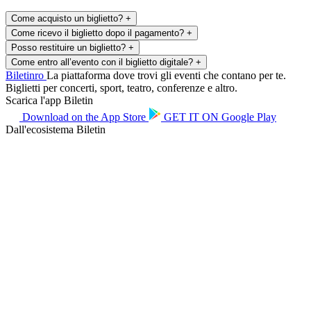
Come acquisto un biglietto?
+
Come ricevo il biglietto dopo il pagamento?
+
Posso restituire un biglietto?
+
Come entro all’evento con il biglietto digitale?
+
Biletin
ro
La piattaforma dove trovi gli eventi che contano per te.
Biglietti per concerti, sport, teatro, conferenze e altro.
Scarica l'app Biletin
Download on the
App Store
GET IT ON
Google Play
Dall'ecosistema Biletin