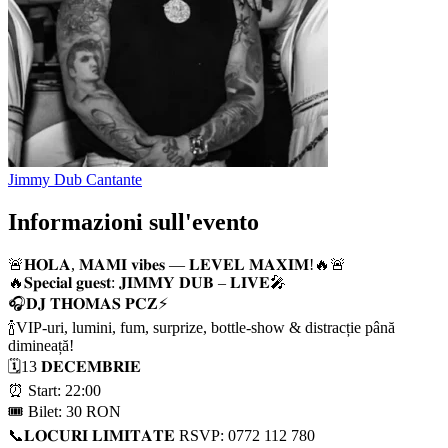
Jimmy Dub
Cantante
Informazioni sull'evento
🚨𝐇𝐎𝐋𝐀, 𝐌𝐀𝐌𝐈 𝐯𝐢𝐛𝐞𝐬 — 𝐋𝐄𝐕𝐄𝐋 𝐌𝐀𝐗𝐈𝐌!🔥🚨
🔥𝐒𝐩𝐞𝐜𝐢𝐚𝐥 𝐠𝐮𝐞𝐬𝐭: 𝐉𝐈𝐌𝐌𝐘 𝐃𝐔𝐁 – 𝐋𝐈𝐕𝐄🎤
🎧𝐃𝐉 𝐓𝐇𝐎𝐌𝐀𝐒 𝐏𝐂𝐙⚡️
🍾VIP-uri, lumini, fum, surprize, bottle-show & distracție până
dimineață!
🗓️13 𝐃𝐄𝐂𝐄𝐌𝐁𝐑𝐈𝐄
⏰ Start: 22:00
🎟️ Bilet: 30 RON
📞𝐋𝐎𝐂𝐔𝐑𝐈 𝐋𝐈𝐌𝐈𝐓𝐀𝐓𝐄 RSVP: 0772 112 780