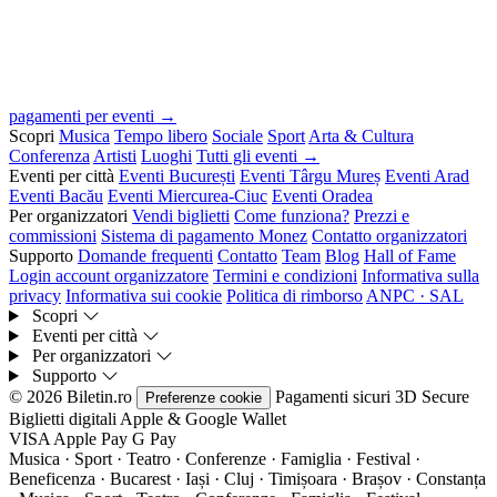
pagamenti per eventi →
Scopri
Musica
Tempo libero
Sociale
Sport
Arta & Cultura
Conferenza
Artisti
Luoghi
Tutti gli eventi →
Eventi per città
Eventi București
Eventi Târgu Mureș
Eventi Arad
Eventi Bacău
Eventi Miercurea-Ciuc
Eventi Oradea
Per organizzatori
Vendi biglietti
Come funziona?
Prezzi e
commissioni
Sistema di pagamento Monez
Contatto organizzatori
Supporto
Domande frequenti
Contatto
Team
Blog
Hall of Fame
Login account organizzatore
Termini e condizioni
Informativa sulla
privacy
Informativa sui cookie
Politica di rimborso
ANPC · SAL
Scopri
Eventi per città
Per organizzatori
Supporto
© 2026 Biletin.ro
Pagamenti sicuri
3D Secure
Preferenze cookie
Biglietti digitali
Apple & Google Wallet
VISA
Apple Pay
G
Pay
Musica · Sport · Teatro · Conferenze · Famiglia · Festival ·
Beneficenza · Bucarest · Iași · Cluj · Timișoara · Brașov · Constanța