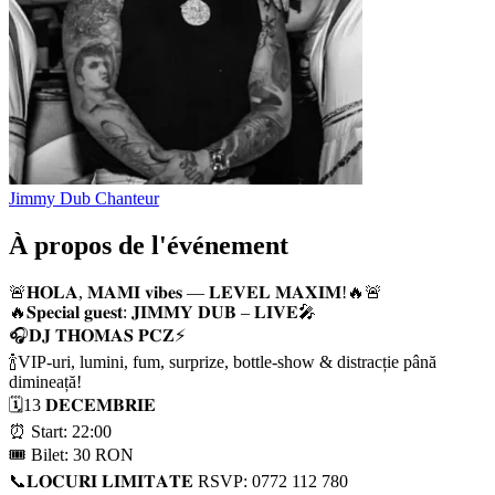
Jimmy Dub
Chanteur
À propos de l'événement
🚨𝐇𝐎𝐋𝐀, 𝐌𝐀𝐌𝐈 𝐯𝐢𝐛𝐞𝐬 — 𝐋𝐄𝐕𝐄𝐋 𝐌𝐀𝐗𝐈𝐌!🔥🚨
🔥𝐒𝐩𝐞𝐜𝐢𝐚𝐥 𝐠𝐮𝐞𝐬𝐭: 𝐉𝐈𝐌𝐌𝐘 𝐃𝐔𝐁 – 𝐋𝐈𝐕𝐄🎤
🎧𝐃𝐉 𝐓𝐇𝐎𝐌𝐀𝐒 𝐏𝐂𝐙⚡️
🍾VIP-uri, lumini, fum, surprize, bottle-show & distracție până
dimineață!
🗓️13 𝐃𝐄𝐂𝐄𝐌𝐁𝐑𝐈𝐄
⏰ Start: 22:00
🎟️ Bilet: 30 RON
📞𝐋𝐎𝐂𝐔𝐑𝐈 𝐋𝐈𝐌𝐈𝐓𝐀𝐓𝐄 RSVP: 0772 112 780