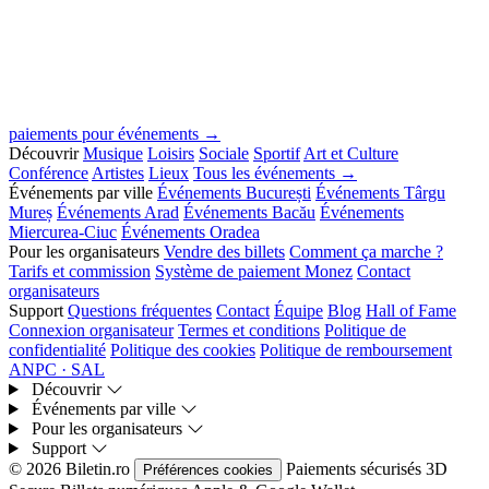
paiements pour événements →
Découvrir
Musique
Loisirs
Sociale
Sportif
Art et Culture
Conférence
Artistes
Lieux
Tous les événements →
Événements par ville
Événements București
Événements Târgu
Mureș
Événements Arad
Événements Bacău
Événements
Miercurea-Ciuc
Événements Oradea
Pour les organisateurs
Vendre des billets
Comment ça marche ?
Tarifs et commission
Système de paiement Monez
Contact
organisateurs
Support
Questions fréquentes
Contact
Équipe
Blog
Hall of Fame
Connexion organisateur
Termes et conditions
Politique de
confidentialité
Politique des cookies
Politique de remboursement
ANPC · SAL
Découvrir
Événements par ville
Pour les organisateurs
Support
© 2026 Biletin.ro
Paiements sécurisés
3D
Préférences cookies