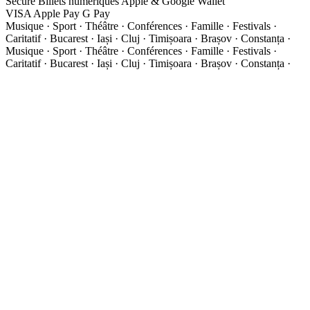
Secure
Billets numériques
Apple & Google Wallet
VISA
Apple Pay
G
Pay
Musique · Sport · Théâtre · Conférences · Famille · Festivals ·
Caritatif · Bucarest · Iași · Cluj · Timișoara · Brașov · Constanța ·
Musique · Sport · Théâtre · Conférences · Famille · Festivals ·
Caritatif · Bucarest · Iași · Cluj · Timișoara · Brașov · Constanța ·