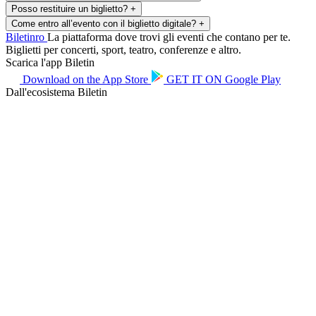
Posso restituire un biglietto?
+
Come entro all’evento con il biglietto digitale?
+
Biletin
ro
La piattaforma dove trovi gli eventi che contano per te.
Biglietti per concerti, sport, teatro, conferenze e altro.
Scarica l'app Biletin
Download on the
App Store
GET IT ON
Google Play
Dall'ecosistema Biletin