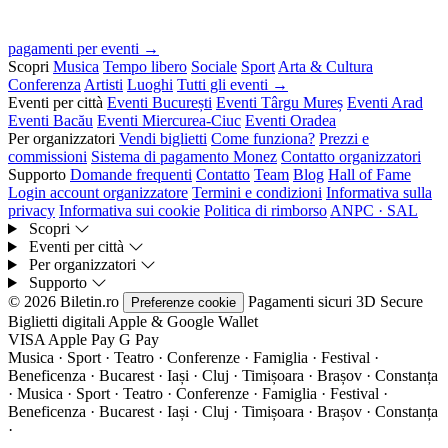
pagamenti per eventi →
Scopri
Musica
Tempo libero
Sociale
Sport
Arta & Cultura
Conferenza
Artisti
Luoghi
Tutti gli eventi →
Eventi per città
Eventi București
Eventi Târgu Mureș
Eventi Arad
Eventi Bacău
Eventi Miercurea-Ciuc
Eventi Oradea
Per organizzatori
Vendi biglietti
Come funziona?
Prezzi e
commissioni
Sistema di pagamento Monez
Contatto organizzatori
Supporto
Domande frequenti
Contatto
Team
Blog
Hall of Fame
Login account organizzatore
Termini e condizioni
Informativa sulla
privacy
Informativa sui cookie
Politica di rimborso
ANPC · SAL
Scopri
Eventi per città
Per organizzatori
Supporto
© 2026 Biletin.ro
Pagamenti sicuri
3D Secure
Preferenze cookie
Biglietti digitali
Apple & Google Wallet
VISA
Apple Pay
G
Pay
Musica · Sport · Teatro · Conferenze · Famiglia · Festival ·
Beneficenza · Bucarest · Iași · Cluj · Timișoara · Brașov · Constanța
·
Musica · Sport · Teatro · Conferenze · Famiglia · Festival ·
Beneficenza · Bucarest · Iași · Cluj · Timișoara · Brașov · Constanța
·