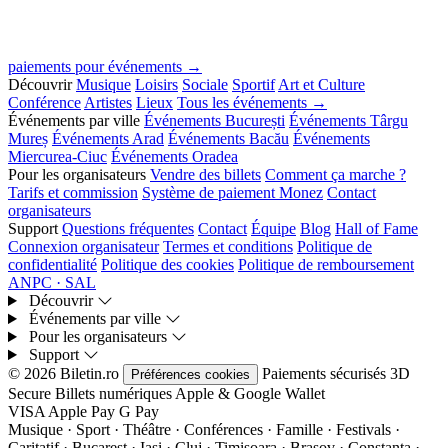
paiements pour événements →
Découvrir
Musique
Loisirs
Sociale
Sportif
Art et Culture
Conférence
Artistes
Lieux
Tous les événements →
Événements par ville
Événements București
Événements Târgu
Mureș
Événements Arad
Événements Bacău
Événements
Miercurea-Ciuc
Événements Oradea
Pour les organisateurs
Vendre des billets
Comment ça marche ?
Tarifs et commission
Système de paiement Monez
Contact
organisateurs
Support
Questions fréquentes
Contact
Équipe
Blog
Hall of Fame
Connexion organisateur
Termes et conditions
Politique de
confidentialité
Politique des cookies
Politique de remboursement
ANPC · SAL
Découvrir
Événements par ville
Pour les organisateurs
Support
© 2026 Biletin.ro
Paiements sécurisés
3D
Préférences cookies
Secure
Billets numériques
Apple & Google Wallet
VISA
Apple Pay
G
Pay
Musique · Sport · Théâtre · Conférences · Famille · Festivals ·
Caritatif · Bucarest · Iași · Cluj · Timișoara · Brașov · Constanța ·