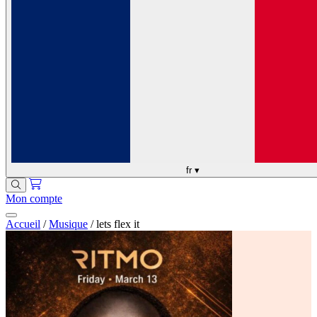
fr
▾
Mon compte
Accueil
/
Musique
/
lets flex it