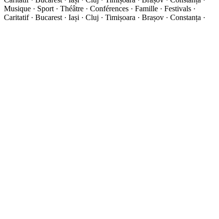
Musique · Sport · Théâtre · Conférences · Famille · Festivals ·
Caritatif · Bucarest · Iași · Cluj · Timișoara · Brașov · Constanța ·