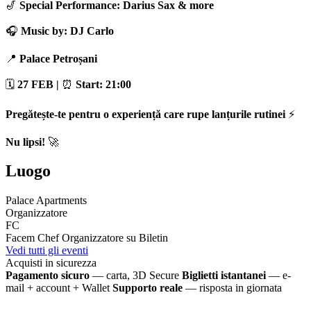
🎷
Special Performance: Darius Sax & more
🎧
Music by: DJ Carlo
📍
Palace Petroșani
🗓
27 FEB |
⏰
Start: 21:00
Pregătește-te pentru o experiență care rupe lanțurile rutinei
⚡
Nu lipsi!
🚀
Luogo
Palace Apartments
Organizzatore
FC
Facem Chef
Organizzatore su Biletin
Vedi tutti gli eventi
Acquisti in sicurezza
Pagamento sicuro
— carta, 3D Secure
Biglietti istantanei
— e-
mail + account + Wallet
Supporto reale
— risposta in giornata