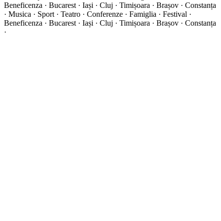
Beneficenza · Bucarest · Iași · Cluj · Timișoara · Brașov · Constanța
·
Musica · Sport · Teatro · Conferenze · Famiglia · Festival ·
Beneficenza · Bucarest · Iași · Cluj · Timișoara · Brașov · Constanța
·