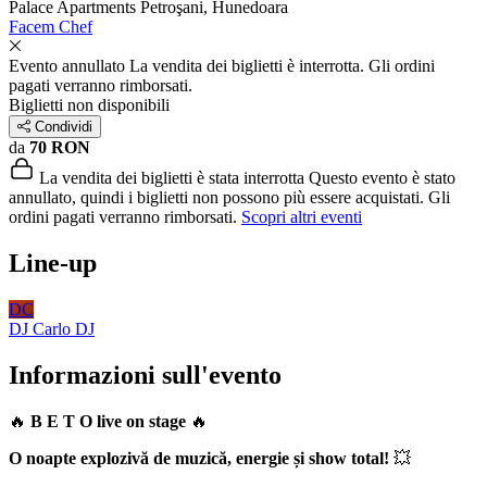
Palace Apartments
Petroşani, Hunedoara
Facem Chef
Evento annullato
La vendita dei biglietti è interrotta. Gli ordini
pagati verranno rimborsati.
Biglietti non disponibili
Condividi
da
70 RON
La vendita dei biglietti è stata interrotta
Questo evento è stato
annullato, quindi i biglietti non possono più essere acquistati. Gli
ordini pagati verranno rimborsati.
Scopri altri eventi
Line-up
DC
DJ Carlo
DJ
Informazioni sull'evento
🔥
B E T O live on stage
🔥
O noapte explozivă de muzică, energie și show total!
💥