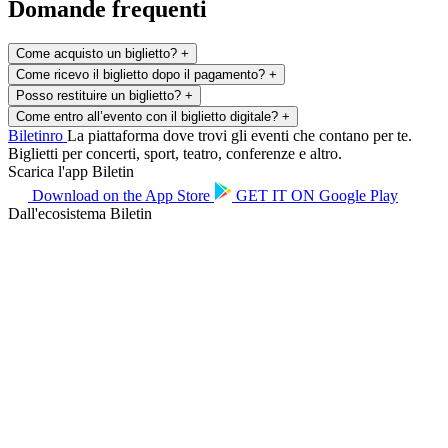
Domande frequenti
Come acquisto un biglietto?
+
Come ricevo il biglietto dopo il pagamento?
+
Posso restituire un biglietto?
+
Come entro all’evento con il biglietto digitale?
+
Biletin
ro
La piattaforma dove trovi gli eventi che contano per te.
Biglietti per concerti, sport, teatro, conferenze e altro.
Scarica l'app Biletin
Download on the
App Store
GET IT ON
Google Play
Dall'ecosistema Biletin