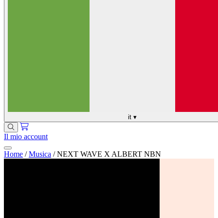
it
▾
Il mio account
Home
/
Musica
/
NEXT WAVE X ALBERT NBN