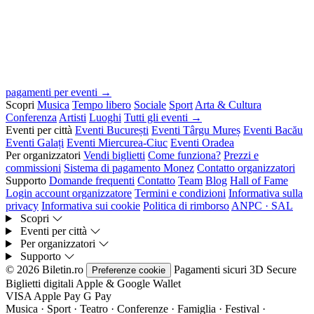
pagamenti per eventi →
Scopri
Musica
Tempo libero
Sociale
Sport
Arta & Cultura
Conferenza
Artisti
Luoghi
Tutti gli eventi →
Eventi per città
Eventi București
Eventi Târgu Mureș
Eventi Bacău
Eventi Galați
Eventi Miercurea-Ciuc
Eventi Oradea
Per organizzatori
Vendi biglietti
Come funziona?
Prezzi e
commissioni
Sistema di pagamento Monez
Contatto organizzatori
Supporto
Domande frequenti
Contatto
Team
Blog
Hall of Fame
Login account organizzatore
Termini e condizioni
Informativa sulla
privacy
Informativa sui cookie
Politica di rimborso
ANPC · SAL
Scopri
Eventi per città
Per organizzatori
Supporto
© 2026 Biletin.ro
Pagamenti sicuri
3D Secure
Preferenze cookie
Biglietti digitali
Apple & Google Wallet
VISA
Apple Pay
G
Pay
Musica · Sport · Teatro · Conferenze · Famiglia · Festival ·