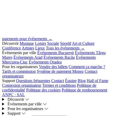
paiements pour événements →
Découvrir
Musique
Loisirs
Sociale
Sportif
Art et Culture
Conférence
Artistes
Lieux
Tous les événements →
Événements par ville
Événements București
Événements Târgu
Mureș
Événements Arad
Événements Bacău
Événements
Miercurea-Ciuc
Événements Oradea
Pour les organisateurs
Vendre des billets
Comment ça marche ?
Tarifs et commission
Système de paiement Monez
Contact
organisateurs
Support
Questions fréquentes
Contact
Équipe
Blog
Hall of Fame
Connexion organisateur
Termes et conditions
Politique de
confidentialité
Politique des cookies
Politique de remboursement
ANPC · SAL
Découvrir
Événements par ville
Pour les organisateurs
Support