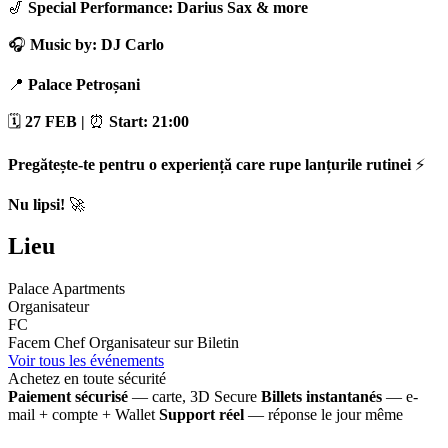
🎷
Special Performance: Darius Sax & more
🎧
Music by: DJ Carlo
📍
Palace Petroșani
🗓
27 FEB |
⏰
Start: 21:00
Pregătește-te pentru o experiență care rupe lanțurile rutinei
⚡
Nu lipsi!
🚀
Lieu
Palace Apartments
Organisateur
FC
Facem Chef
Organisateur sur Biletin
Voir tous les événements
Achetez en toute sécurité
Paiement sécurisé
— carte, 3D Secure
Billets instantanés
— e-
mail + compte + Wallet
Support réel
— réponse le jour même