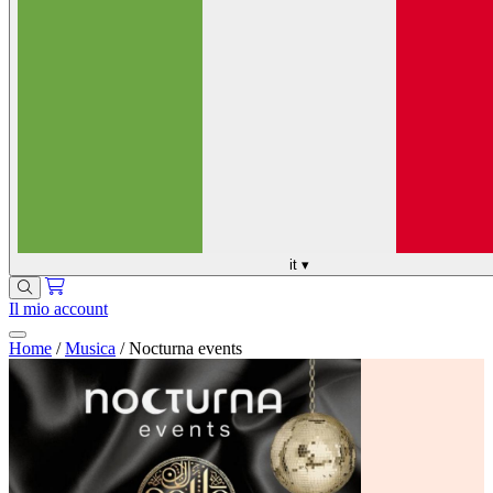
it
▾
Il mio account
Home
/
Musica
/
Nocturna events