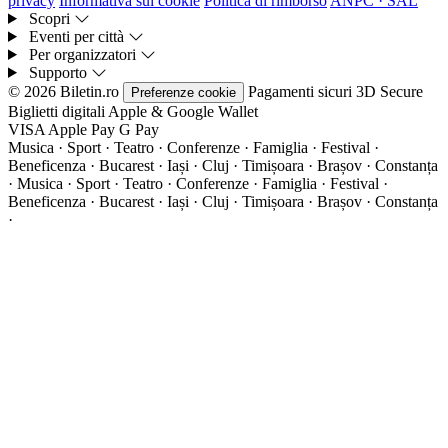
privacy
Informativa sui cookie
Politica di rimborso
ANPC · SAL
Scopri
Eventi per città
Per organizzatori
Supporto
© 2026 Biletin.ro
Pagamenti sicuri
3D Secure
Preferenze cookie
Biglietti digitali
Apple & Google Wallet
VISA
Apple Pay
G
Pay
Musica · Sport · Teatro · Conferenze · Famiglia · Festival ·
Beneficenza · Bucarest · Iași · Cluj · Timișoara · Brașov · Constanța
·
Musica · Sport · Teatro · Conferenze · Famiglia · Festival ·
Beneficenza · Bucarest · Iași · Cluj · Timișoara · Brașov · Constanța
·