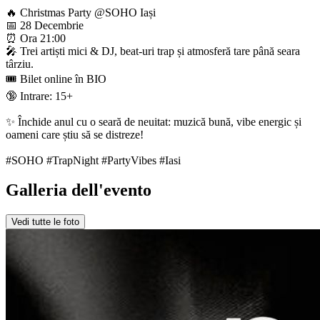
🔥 Christmas Party @SOHO Iași
📅 28 Decembrie
⏰ Ora 21:00
🎤 Trei artiști mici & DJ, beat-uri trap și atmosferă tare până seara
târziu.
🎟️ Bilet online în BIO
🔞 Intrare: 15+
✨ Închide anul cu o seară de neuitat: muzică bună, vibe energic și
oameni care știu să se distreze!
#SOHO #TrapNight #PartyVibes #Iasi
Galleria dell'evento
Vedi tutte le foto