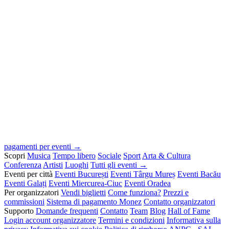
pagamenti per eventi →
Scopri
Musica
Tempo libero
Sociale
Sport
Arta & Cultura
Conferenza
Artisti
Luoghi
Tutti gli eventi →
Eventi per città
Eventi București
Eventi Târgu Mureș
Eventi Bacău
Eventi Galați
Eventi Miercurea-Ciuc
Eventi Oradea
Per organizzatori
Vendi biglietti
Come funziona?
Prezzi e
commissioni
Sistema di pagamento Monez
Contatto organizzatori
Supporto
Domande frequenti
Contatto
Team
Blog
Hall of Fame
Login account organizzatore
Termini e condizioni
Informativa sulla