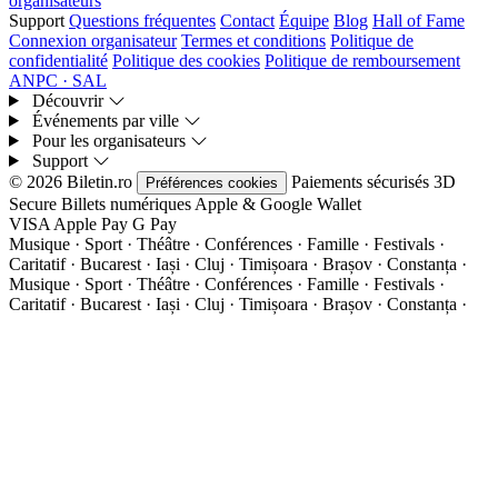
organisateurs
Support
Questions fréquentes
Contact
Équipe
Blog
Hall of Fame
Connexion organisateur
Termes et conditions
Politique de
confidentialité
Politique des cookies
Politique de remboursement
ANPC · SAL
Découvrir
Événements par ville
Pour les organisateurs
Support
© 2026 Biletin.ro
Paiements sécurisés
3D
Préférences cookies
Secure
Billets numériques
Apple & Google Wallet
VISA
Apple Pay
G
Pay
Musique · Sport · Théâtre · Conférences · Famille · Festivals ·
Caritatif · Bucarest · Iași · Cluj · Timișoara · Brașov · Constanța ·
Musique · Sport · Théâtre · Conférences · Famille · Festivals ·
Caritatif · Bucarest · Iași · Cluj · Timișoara · Brașov · Constanța ·