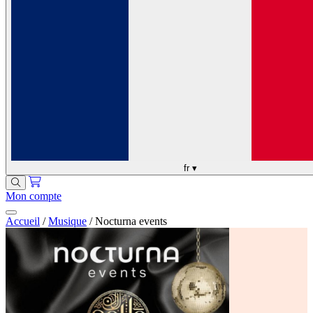
fr
▾
Mon compte
Accueil
/
Musique
/
Nocturna events