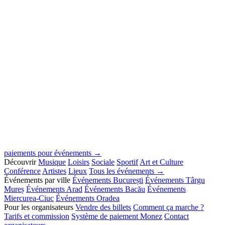
paiements pour événements →
Découvrir
Musique
Loisirs
Sociale
Sportif
Art et Culture
Conférence
Artistes
Lieux
Tous les événements →
Événements par ville
Événements București
Événements Târgu
Mureș
Événements Arad
Événements Bacău
Événements
Miercurea-Ciuc
Événements Oradea
Pour les organisateurs
Vendre des billets
Comment ça marche ?
Tarifs et commission
Système de paiement Monez
Contact