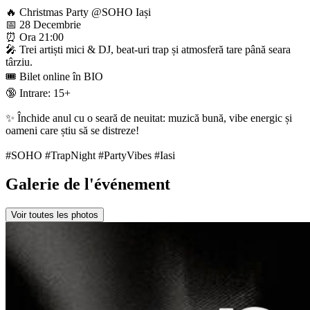
🔥 Christmas Party @SOHO Iași
📅 28 Decembrie
⏰ Ora 21:00
🎤 Trei artiști mici & DJ, beat-uri trap și atmosferă tare până seara
târziu.
🎟️ Bilet online în BIO
🔞 Intrare: 15+
✨ Închide anul cu o seară de neuitat: muzică bună, vibe energic și
oameni care știu să se distreze!
#SOHO #TrapNight #PartyVibes #Iasi
Galerie de l'événement
Voir toutes les photos