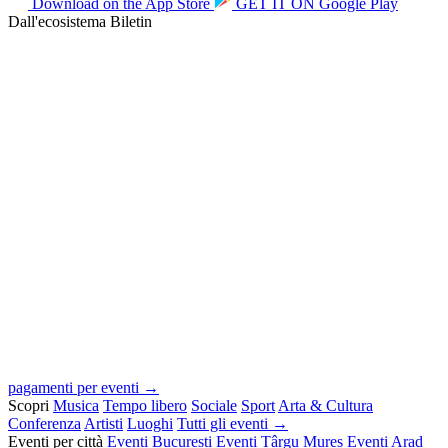
Download on the
App Store
GET IT ON
Google Play
Dall'ecosistema Biletin
pagamenti per eventi →
Scopri
Musica
Tempo libero
Sociale
Sport
Arta & Cultura
Conferenza
Artisti
Luoghi
Tutti gli eventi →
Eventi per città
Eventi București
Eventi Târgu Mureș
Eventi Arad