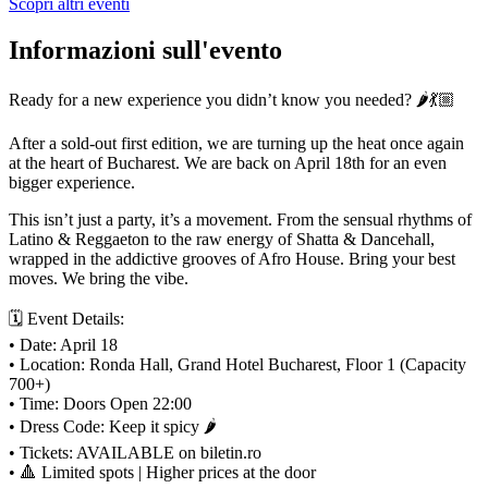
Scopri altri eventi
Informazioni sull'evento
Ready for a new experience you didn’t know you needed? 🌶️💃🏼
After a sold-out first edition, we are turning up the heat once again
at the heart of Bucharest. We are back on April 18th for an even
bigger experience.
This isn’t just a party, it’s a movement. From the sensual rhythms of
Latino & Reggaeton to the raw energy of Shatta & Dancehall,
wrapped in the addictive grooves of Afro House. Bring your best
moves. We bring the vibe.
🗓 Event Details:
• Date: April 18
• Location: Ronda Hall, Grand Hotel Bucharest, Floor 1 (Capacity
700+)
• Time: Doors Open 22:00
• Dress Code: Keep it spicy 🌶️
• Tickets: AVAILABLE on biletin.ro
• 🔺 Limited spots | Higher prices at the door