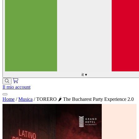
it
▾
Il mio account
Home
/
Musica
/
TORERO 🌶️ The Bucharest Party Experience 2.0