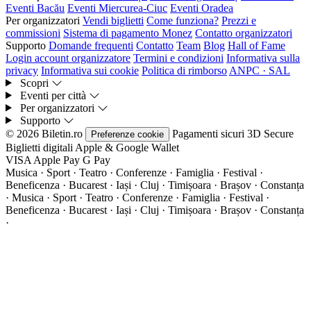
Eventi Bacău
Eventi Miercurea-Ciuc
Eventi Oradea
Per organizzatori
Vendi biglietti
Come funziona?
Prezzi e
commissioni
Sistema di pagamento Monez
Contatto organizzatori
Supporto
Domande frequenti
Contatto
Team
Blog
Hall of Fame
Login account organizzatore
Termini e condizioni
Informativa sulla
privacy
Informativa sui cookie
Politica di rimborso
ANPC · SAL
Scopri
Eventi per città
Per organizzatori
Supporto
© 2026 Biletin.ro
Pagamenti sicuri
3D Secure
Preferenze cookie
Biglietti digitali
Apple & Google Wallet
VISA
Apple Pay
G
Pay
Musica · Sport · Teatro · Conferenze · Famiglia · Festival ·
Beneficenza · Bucarest · Iași · Cluj · Timișoara · Brașov · Constanța
·
Musica · Sport · Teatro · Conferenze · Famiglia · Festival ·
Beneficenza · Bucarest · Iași · Cluj · Timișoara · Brașov · Constanța
·