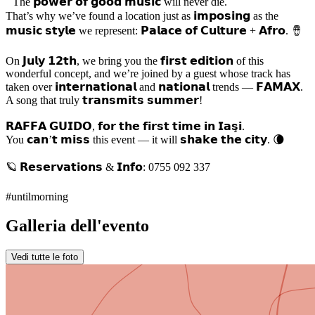
The 𝗽𝗼𝘄𝗲𝗿 𝗼𝗳 𝗴𝗼𝗼𝗱 𝗺𝘂𝘀𝗶𝗰 will never die.
That’s why we’ve found a location just as 𝗶𝗺𝗽𝗼𝘀𝗶𝗻𝗴 as the
𝗺𝘂𝘀𝗶𝗰 𝘀𝘁𝘆𝗹𝗲 we represent: 𝗣𝗮𝗹𝗮𝗰𝗲 𝗼𝗳 𝗖𝘂𝗹𝘁𝘂𝗿𝗲 + 𝗔𝗳𝗿𝗼. 🪘
On 𝗝𝘂𝗹𝘆 𝟭𝟮𝘁𝗵, we bring you the 𝗳𝗶𝗿𝘀𝘁 𝗲𝗱𝗶𝘁𝗶𝗼𝗻 of this
wonderful concept, and we’re joined by a guest whose track has
taken over 𝗶𝗻𝘁𝗲𝗿𝗻𝗮𝘁𝗶𝗼𝗻𝗮𝗹 and 𝗻𝗮𝘁𝗶𝗼𝗻𝗮𝗹 trends — 𝗙𝗔𝗠𝗔𝗫.
A song that truly 𝘁𝗿𝗮𝗻𝘀𝗺𝗶𝘁𝘀 𝘀𝘂𝗺𝗺𝗲𝗿!
𝗥𝗔𝗙𝗙𝗔 𝗚𝗨𝗜𝗗𝗢, 𝗳𝗼𝗿 𝘁𝗵𝗲 𝗳𝗶𝗿𝘀𝘁 𝘁𝗶𝗺𝗲 𝗶𝗻 𝗜𝗮𝘀̧𝗶.
You 𝗰𝗮𝗻’𝘁 𝗺𝗶𝘀𝘀 this event — it will 𝘀𝗵𝗮𝗸𝗲 𝘁𝗵𝗲 𝗰𝗶𝘁𝘆. 🌘
🪐 𝗥𝗲𝘀𝗲𝗿𝘃𝗮𝘁𝗶𝗼𝗻𝘀 & 𝗜𝗻𝗳𝗼: 0755 092 337
#untilmorning
Galleria dell'evento
Vedi tutte le foto