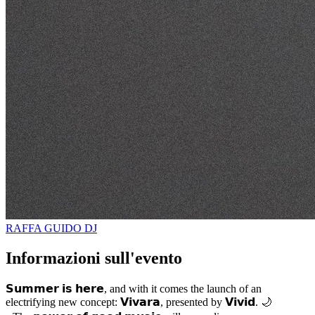
RAFFA GUIDO
DJ
Informazioni sull'evento
𝗦𝘂𝗺𝗺𝗲𝗿 𝗶𝘀 𝗵𝗲𝗿𝗲, and with it comes the launch of an
electrifying new concept: 𝗩𝗶𝘃𝗮𝗿𝗮, presented by 𝗩𝗶𝘃𝗶𝗱. 🌙