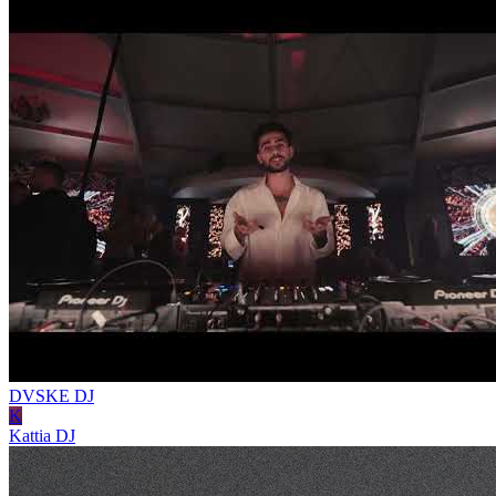
DVSKE
DJ
K
Kattia
DJ