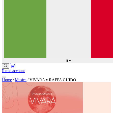
it
▾
Il mio account
Home
/
Musica
/
VIVARA x RAFFA GUIDO