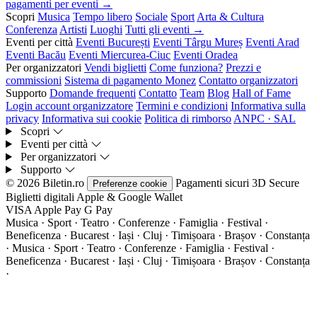
pagamenti per eventi →
Scopri
Musica
Tempo libero
Sociale
Sport
Arta & Cultura
Conferenza
Artisti
Luoghi
Tutti gli eventi →
Eventi per città
Eventi București
Eventi Târgu Mureș
Eventi Arad
Eventi Bacău
Eventi Miercurea-Ciuc
Eventi Oradea
Per organizzatori
Vendi biglietti
Come funziona?
Prezzi e
commissioni
Sistema di pagamento Monez
Contatto organizzatori
Supporto
Domande frequenti
Contatto
Team
Blog
Hall of Fame
Login account organizzatore
Termini e condizioni
Informativa sulla
privacy
Informativa sui cookie
Politica di rimborso
ANPC · SAL
Scopri
Eventi per città
Per organizzatori
Supporto
© 2026 Biletin.ro
Pagamenti sicuri
3D Secure
Preferenze cookie
Biglietti digitali
Apple & Google Wallet
VISA
Apple Pay
G
Pay
Musica · Sport · Teatro · Conferenze · Famiglia · Festival ·
Beneficenza · Bucarest · Iași · Cluj · Timișoara · Brașov · Constanța
·
Musica · Sport · Teatro · Conferenze · Famiglia · Festival ·
Beneficenza · Bucarest · Iași · Cluj · Timișoara · Brașov · Constanța
·