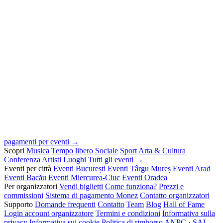
pagamenti per eventi →
Scopri
Musica
Tempo libero
Sociale
Sport
Arta & Cultura
Conferenza
Artisti
Luoghi
Tutti gli eventi →
Eventi per città
Eventi București
Eventi Târgu Mureș
Eventi Arad
Eventi Bacău
Eventi Miercurea-Ciuc
Eventi Oradea
Per organizzatori
Vendi biglietti
Come funziona?
Prezzi e
commissioni
Sistema di pagamento Monez
Contatto organizzatori
Supporto
Domande frequenti
Contatto
Team
Blog
Hall of Fame
Login account organizzatore
Termini e condizioni
Informativa sulla
privacy
Informativa sui cookie
Politica di rimborso
ANPC · SAL