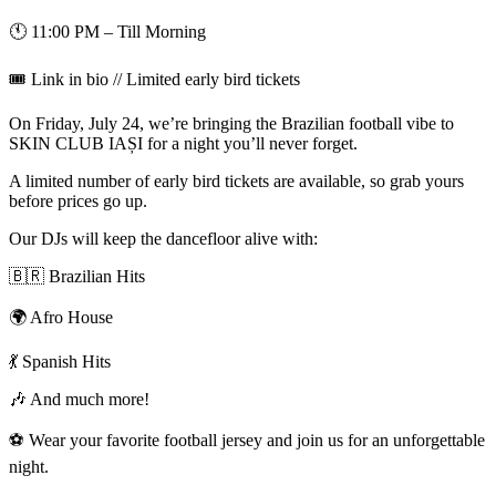
🕚 11:00 PM – Till Morning
🎟️ Link in bio // Limited early bird tickets
On Friday, July 24, we’re bringing the Brazilian football vibe to
SKIN CLUB IAȘI for a night you’ll never forget.
A limited number of early bird tickets are available, so grab yours
before prices go up.
Our DJs will keep the dancefloor alive with:
🇧🇷 Brazilian Hits
🌍 Afro House
💃 Spanish Hits
🎶 And much more!
⚽️ Wear your favorite football jersey and join us for an unforgettable
night.