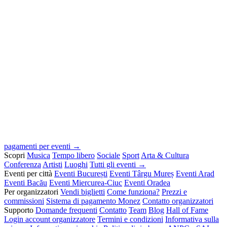
pagamenti per eventi →
Scopri
Musica
Tempo libero
Sociale
Sport
Arta & Cultura
Conferenza
Artisti
Luoghi
Tutti gli eventi →
Eventi per città
Eventi București
Eventi Târgu Mureș
Eventi Arad
Eventi Bacău
Eventi Miercurea-Ciuc
Eventi Oradea
Per organizzatori
Vendi biglietti
Come funziona?
Prezzi e
commissioni
Sistema di pagamento Monez
Contatto organizzatori
Supporto
Domande frequenti
Contatto
Team
Blog
Hall of Fame
Login account organizzatore
Termini e condizioni
Informativa sulla