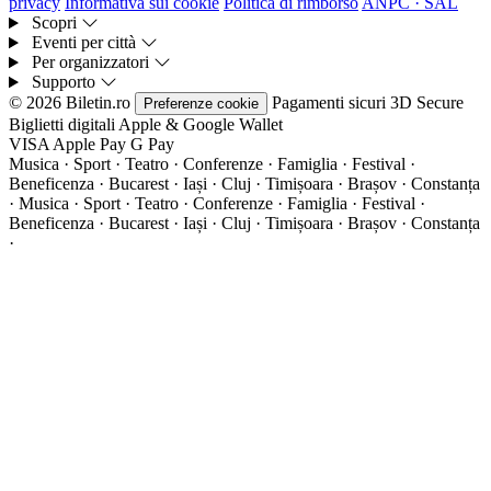
privacy
Informativa sui cookie
Politica di rimborso
ANPC · SAL
Scopri
Eventi per città
Per organizzatori
Supporto
© 2026 Biletin.ro
Pagamenti sicuri
3D Secure
Preferenze cookie
Biglietti digitali
Apple & Google Wallet
VISA
Apple Pay
G
Pay
Musica · Sport · Teatro · Conferenze · Famiglia · Festival ·
Beneficenza · Bucarest · Iași · Cluj · Timișoara · Brașov · Constanța
·
Musica · Sport · Teatro · Conferenze · Famiglia · Festival ·
Beneficenza · Bucarest · Iași · Cluj · Timișoara · Brașov · Constanța
·