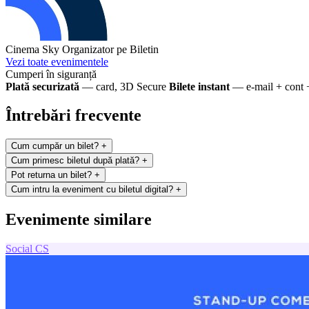
Cinema Sky
Organizator pe Biletin
Vezi toate evenimentele
Cumperi în siguranță
Plată securizată
— card, 3D Secure
Bilete instant
— e-mail + cont 
Întrebări frecvente
Cum cumpăr un bilet?
+
Cum primesc biletul după plată?
+
Pot returna un bilet?
+
Cum intru la eveniment cu biletul digital?
+
Evenimente similare
Social
CS