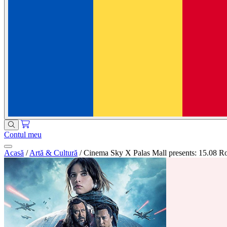
Contul meu
Acasă
/
Artă & Cultură
/
Cinema Sky X Palas Mall presents: 15.08 R