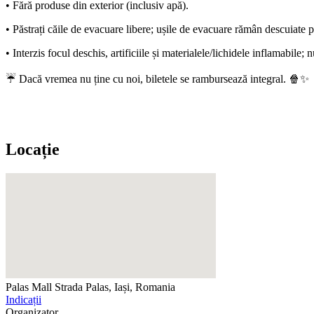
• Fără produse din exterior (inclusiv apă).
• Păstrați căile de evacuare libere; ușile de evacuare rămân descuiate
• Interzis focul deschis, artificiile și materialele/lichidele inflamabile
☔ Dacă vremea nu ține cu noi, biletele se rambursează integral. 🍿✨
Locație
Palas Mall
Strada Palas, Iași, Romania
Indicații
Organizator