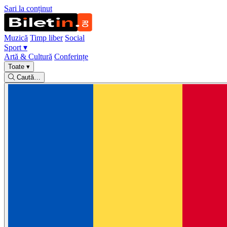
Sari la conținut
Muzică
Timp liber
Social
Sport
▾
Artă & Cultură
Conferințe
Toate
▾
Caută…