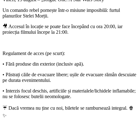
Un comando rebel pornește într-o misiune imposibilă: furtul
planurilor Stelei Morții.
🎥 Accesul în locație se poate face începând cu ora 20:00, iar
proiecția filmului începe la 21:00.
Regulament de acces (pe scurt):
• Fără produse din exterior (inclusiv apă).
• Păstrați căile de evacuare libere; ușile de evacuare rămân descuiate
pe durata evenimentului.
• Interzis focul deschis, artificiile și materialele/lichidele inflamabile;
nu se folosesc butelii neomologate.
☔ Dacă vremea nu ține cu noi, biletele se rambursează integral. 🍿
✨