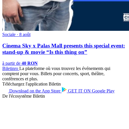
Sociale · 8 août
Cinema Sky x Palas Mall presents this special event:
stand-up & movie “Is this thing on”
à partir de
40 RON
Biletin
ro
La plateforme où vous trouvez les événements qui
comptent pour vous. Billets pour concerts, sport, théâtre,
conférences et plus.
Téléchargez l'application Biletin
Download on the
App Store
GET IT ON
Google Play
De l'écosystème Biletin