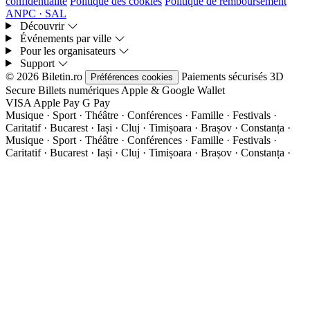
confidentialité
Politique des cookies
Politique de remboursement
ANPC · SAL
Découvrir
Événements par ville
Pour les organisateurs
Support
© 2026 Biletin.ro
Paiements sécurisés
3D
Préférences cookies
Secure
Billets numériques
Apple & Google Wallet
VISA
Apple Pay
G
Pay
Musique · Sport · Théâtre · Conférences · Famille · Festivals ·
Caritatif · Bucarest · Iași · Cluj · Timișoara · Brașov · Constanța ·
Musique · Sport · Théâtre · Conférences · Famille · Festivals ·
Caritatif · Bucarest · Iași · Cluj · Timișoara · Brașov · Constanța ·