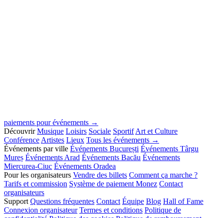
paiements pour événements →
Découvrir
Musique
Loisirs
Sociale
Sportif
Art et Culture
Conférence
Artistes
Lieux
Tous les événements →
Événements par ville
Événements București
Événements Târgu
Mureș
Événements Arad
Événements Bacău
Événements
Miercurea-Ciuc
Événements Oradea
Pour les organisateurs
Vendre des billets
Comment ça marche ?
Tarifs et commission
Système de paiement Monez
Contact
organisateurs
Support
Questions fréquentes
Contact
Équipe
Blog
Hall of Fame
Connexion organisateur
Termes et conditions
Politique de