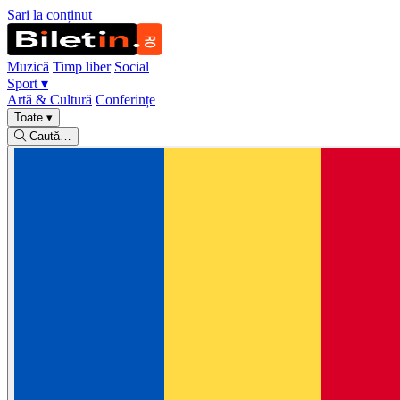
Sari la conținut
Muzică
Timp liber
Social
Sport
▾
Artă & Cultură
Conferințe
Toate
▾
Caută…