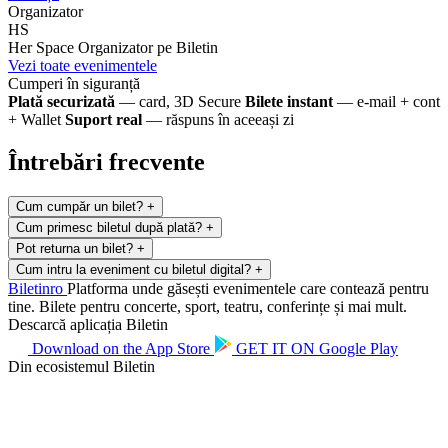
Organizator
HS
Her Space
Organizator pe Biletin
Vezi toate evenimentele
Cumperi în siguranță
Plată securizată
— card, 3D Secure
Bilete instant
— e-mail + cont
+ Wallet
Suport real
— răspuns în aceeași zi
Întrebări frecvente
Cum cumpăr un bilet?
+
Cum primesc biletul după plată?
+
Pot returna un bilet?
+
Cum intru la eveniment cu biletul digital?
+
Biletin
ro
Platforma unde găsești evenimentele care contează pentru
tine. Bilete pentru concerte, sport, teatru, conferințe și mai mult.
Descarcă aplicația Biletin
Download on the
App Store
GET IT ON
Google Play
Din ecosistemul Biletin