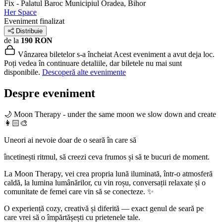
Fix - Palatul Baroc
Municipiul Oradea, Bihor
Her Space
Eveniment finalizat
Distribuie
de la
190 RON
Vânzarea biletelor s-a încheiat
Acest eveniment a avut deja loc.
Poți vedea în continuare detaliile, dar biletele nu mai sunt
disponibile.
Descoperă alte evenimente
Despre eveniment
🌙 Moon Therapy - under the same moon we slow down and create
👩🏻‍🎨
Uneori ai nevoie doar de o seară în care să
încetinești ritmul, să creezi ceva frumos și să te bucuri de moment.
La Moon Therapy, vei crea propria lună iluminată, într-o atmosferă
caldă, la lumina lumânărilor, cu vin roșu, conversații relaxate și o
comunitate de femei care vin să se conecteze. ✨
O experiență cozy, creativă și diferită — exact genul de seară pe
care vrei să o împărtășești cu prietenele tale.