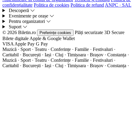
confidențialitate
Politica de cookies
Politica de refund
ANPC · SAL
Descoperă
Evenimente pe orașe
Pentru organizatori
Suport
© 2026 Biletin.ro
Plăți securizate
3D Secure
Preferințe cookies
Bilete digitale
Apple & Google Wallet
VISA
Apple Pay
G
Pay
Muzică · Sport · Teatru · Conferințe · Familie · Festivaluri ·
Caritabil · București · Iași · Cluj · Timișoara · Brașov · Constanța ·
Muzică · Sport · Teatru · Conferințe · Familie · Festivaluri ·
Caritabil · București · Iași · Cluj · Timișoara · Brașov · Constanța ·