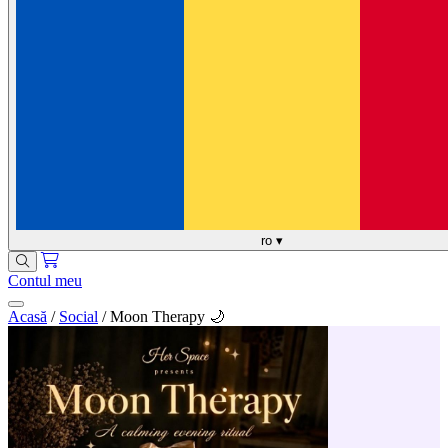
ro
▾
Contul meu
Acasă
/
Social
/
Moon Therapy 🌙