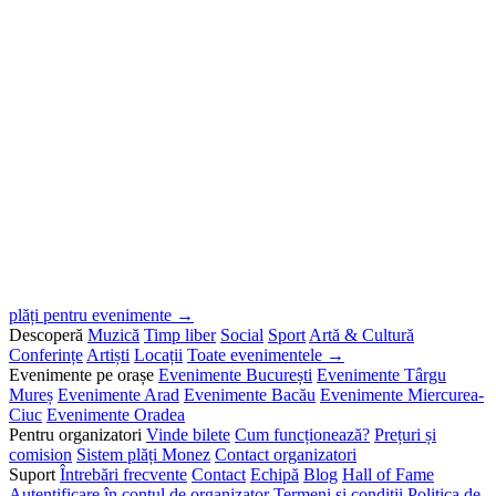
plăți pentru evenimente →
Descoperă
Muzică
Timp liber
Social
Sport
Artă & Cultură
Conferințe
Artiști
Locații
Toate evenimentele →
Evenimente pe orașe
Evenimente București
Evenimente Târgu
Mureș
Evenimente Arad
Evenimente Bacău
Evenimente Miercurea-
Ciuc
Evenimente Oradea
Pentru organizatori
Vinde bilete
Cum funcționează?
Prețuri și
comision
Sistem plăți Monez
Contact organizatori
Suport
Întrebări frecvente
Contact
Echipă
Blog
Hall of Fame
Autentificare în contul de organizator
Termeni și condiții
Politica de