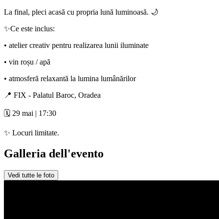
La final, pleci acasă cu propria lună luminoasă. 🌙
✨Ce este inclus:
• atelier creativ pentru realizarea lunii iluminate
• vin roșu / apă
• atmosferă relaxantă la lumina lumânărilor
📍 FIX - Palatul Baroc, Oradea
🗓️ 29 mai | 17:30
✨ Locuri limitate.
Galleria dell'evento
Vedi tutte le foto