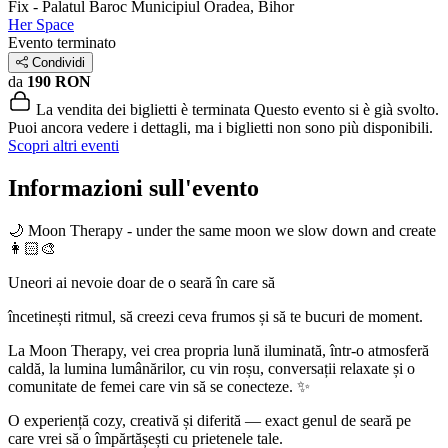
Fix - Palatul Baroc
Municipiul Oradea, Bihor
Her Space
Evento terminato
Condividi
da
190 RON
La vendita dei biglietti è terminata
Questo evento si è già svolto.
Puoi ancora vedere i dettagli, ma i biglietti non sono più disponibili.
Scopri altri eventi
Informazioni sull'evento
🌙 Moon Therapy - under the same moon we slow down and create
👩🏻‍🎨
Uneori ai nevoie doar de o seară în care să
încetinești ritmul, să creezi ceva frumos și să te bucuri de moment.
La Moon Therapy, vei crea propria lună iluminată, într-o atmosferă
caldă, la lumina lumânărilor, cu vin roșu, conversații relaxate și o
comunitate de femei care vin să se conecteze. ✨
O experiență cozy, creativă și diferită — exact genul de seară pe
care vrei să o împărtășești cu prietenele tale.