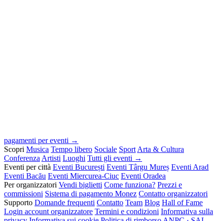
pagamenti per eventi →
Scopri
Musica
Tempo libero
Sociale
Sport
Arta & Cultura
Conferenza
Artisti
Luoghi
Tutti gli eventi →
Eventi per città
Eventi București
Eventi Târgu Mureș
Eventi Arad
Eventi Bacău
Eventi Miercurea-Ciuc
Eventi Oradea
Per organizzatori
Vendi biglietti
Come funziona?
Prezzi e
commissioni
Sistema di pagamento Monez
Contatto organizzatori
Supporto
Domande frequenti
Contatto
Team
Blog
Hall of Fame
Login account organizzatore
Termini e condizioni
Informativa sulla
privacy
Informativa sui cookie
Politica di rimborso
ANPC · SAL