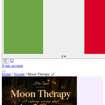
it
▾
Il mio account
Home
/
Sociale
/
Moon Therapy 🌙