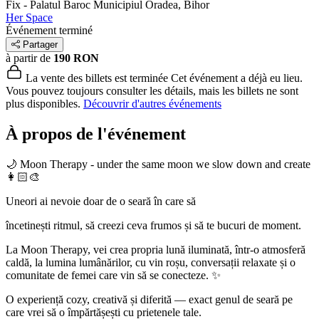
Fix - Palatul Baroc
Municipiul Oradea, Bihor
Her Space
Événement terminé
Partager
à partir de
190 RON
La vente des billets est terminée
Cet événement a déjà eu lieu.
Vous pouvez toujours consulter les détails, mais les billets ne sont
plus disponibles.
Découvrir d'autres événements
À propos de l'événement
🌙 Moon Therapy - under the same moon we slow down and create
👩🏻‍🎨
Uneori ai nevoie doar de o seară în care să
încetinești ritmul, să creezi ceva frumos și să te bucuri de moment.
La Moon Therapy, vei crea propria lună iluminată, într-o atmosferă
caldă, la lumina lumânărilor, cu vin roșu, conversații relaxate și o
comunitate de femei care vin să se conecteze. ✨
O experiență cozy, creativă și diferită — exact genul de seară pe
care vrei să o împărtășești cu prietenele tale.