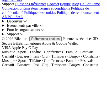
Support
Questions fréquentes
Contact
Équipe
Blog
Hall of Fame
Connexion organisateur
Termes et conditions
Politique de
confidentialité
Politique des cookies
Politique de remboursement
ANPC · SAL
Découvrir
Événements par ville
Pour les organisateurs
Support
© 2026 Biletin.ro
Paiements sécurisés
3D
Préférences cookies
Secure
Billets numériques
Apple & Google Wallet
VISA
Apple Pay
G
Pay
Musique · Sport · Théâtre · Conférences · Famille · Festivals ·
Caritatif · Bucarest · Iași · Cluj · Timișoara · Brașov · Constanța ·
Musique · Sport · Théâtre · Conférences · Famille · Festivals ·
Caritatif · Bucarest · Iași · Cluj · Timișoara · Brașov · Constanța ·