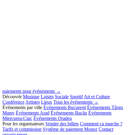
paiements pour événements →
Découvrir
Musique
Loisirs
Sociale
Sportif
Art et Culture
Conférence
Artistes
Lieux
Tous les événements →
Événements par ville
Événements București
Événements Târgu
Mureș
Événements Arad
Événements Bacău
Événements
Miercurea-Ciuc
Événements Oradea
Pour les organisateurs
Vendre des billets
Comment ça marche ?
Tarifs et commission
Système de paiement Monez
Contact
organisateurs