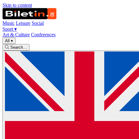
Skip to content
Music
Leisure
Social
Sport
▾
Art & Culture
Conferences
All
▾
Search…