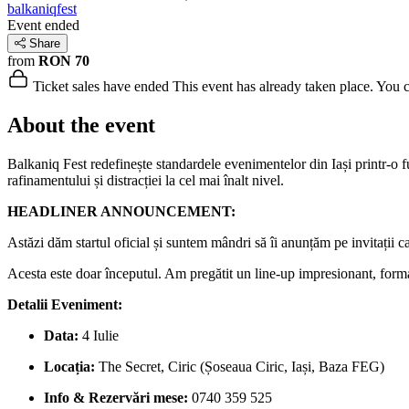
balkaniqfest
Event ended
Share
from
RON 70
Ticket sales have ended
This event has already taken place. You can
About the event
Balkaniq Fest redefinește standardele evenimentelor din Iași printr-o f
rafinamentului și distracției la cel mai înalt nivel.
HEADLINER ANNOUNCEMENT:
Astăzi dăm startul oficial și suntem mândri să îi anunțăm pe invitații 
Acesta este doar începutul. Am pregătit un line-up impresionant, forma
Detalii Eveniment:
Data:
4 Iulie
Locația:
The Secret, Ciric (Șoseaua Ciric, Iași, Baza FEG)
Info & Rezervări mese:
0740 359 525