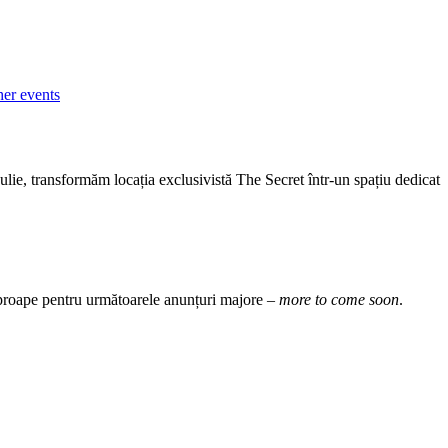
her events
ulie, transformăm locația exclusivistă The Secret într-un spațiu dedicat
 aproape pentru următoarele anunțuri majore –
more to come soon
.