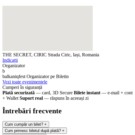
THE SECRET, CIRIC
Strada Ciric, Iași, Romania
Indicații
Organizator
b
balkaniqfest
Organizator pe Biletin
Vezi toate evenimentele
Cumperi în siguranță
Plată securizată
— card, 3D Secure
Bilete instant
— e-mail + cont
+ Wallet
Suport real
— răspuns în aceeași zi
Întrebări frecvente
Cum cumpăr un bilet?
+
Cum primesc biletul după plată?
+