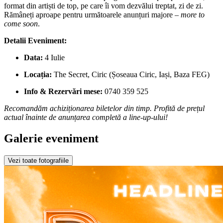
format din artiști de top, pe care îi vom dezvălui treptat, zi de zi.
Rămâneți aproape pentru următoarele anunțuri majore –
more to
come soon
.
Detalii Eveniment:
Data:
4 Iulie
Locația:
The Secret, Ciric (Șoseaua Ciric, Iași, Baza FEG)
Info & Rezervări mese:
0740 359 525
Recomandăm achiziționarea biletelor din timp. Profită de prețul
actual înainte de anunțarea completă a line-up-ului!
Galerie eveniment
Vezi toate fotografiile