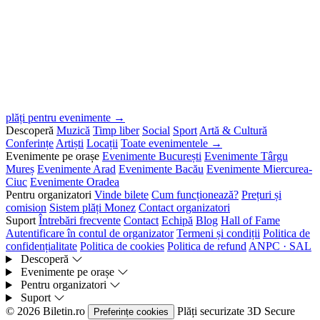
plăți pentru evenimente →
Descoperă
Muzică
Timp liber
Social
Sport
Artă & Cultură
Conferințe
Artiști
Locații
Toate evenimentele →
Evenimente pe orașe
Evenimente București
Evenimente Târgu
Mureș
Evenimente Arad
Evenimente Bacău
Evenimente Miercurea-
Ciuc
Evenimente Oradea
Pentru organizatori
Vinde bilete
Cum funcționează?
Prețuri și
comision
Sistem plăți Monez
Contact organizatori
Suport
Întrebări frecvente
Contact
Echipă
Blog
Hall of Fame
Autentificare în contul de organizator
Termeni și condiții
Politica de
confidențialitate
Politica de cookies
Politica de refund
ANPC · SAL
Descoperă
Evenimente pe orașe
Pentru organizatori
Suport
© 2026 Biletin.ro
Plăți securizate
3D Secure
Preferințe cookies