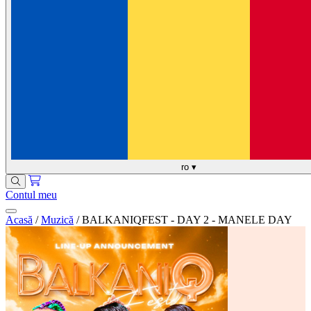
ro
▾
Contul meu
Acasă
/
Muzică
/
BALKANIQFEST - DAY 2 - MANELE DAY