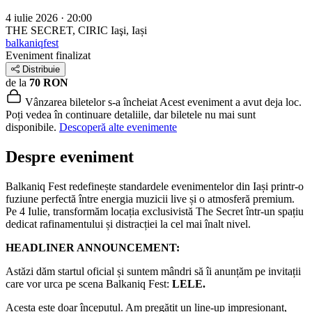
4 iulie 2026 · 20:00
THE SECRET, CIRIC
Iaşi, Iași
balkaniqfest
Eveniment finalizat
Distribuie
de la
70 RON
Vânzarea biletelor s-a încheiat
Acest eveniment a avut deja loc.
Poți vedea în continuare detaliile, dar biletele nu mai sunt
disponibile.
Descoperă alte evenimente
Despre eveniment
Balkaniq Fest redefinește standardele evenimentelor din Iași printr-o
fuziune perfectă între energia muzicii live și o atmosferă premium.
Pe 4 Iulie, transformăm locația exclusivistă The Secret într-un spațiu
dedicat rafinamentului și distracției la cel mai înalt nivel.
HEADLINER ANNOUNCEMENT:
Astăzi dăm startul oficial și suntem mândri să îi anunțăm pe invitații
care vor urca pe scena Balkaniq Fest:
LELE.
Acesta este doar începutul. Am pregătit un line-up impresionant,