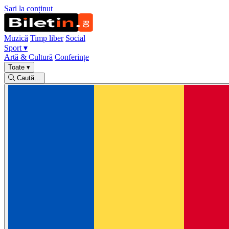
Sari la conținut
Muzică
Timp liber
Social
Sport
▾
Artă & Cultură
Conferințe
Toate
▾
Caută…