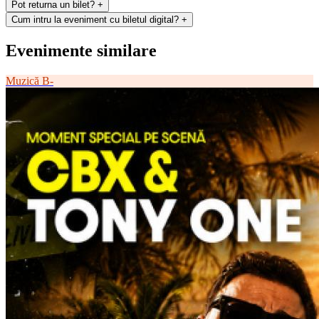
Pot returna un bilet?
+
Cum intru la eveniment cu biletul digital?
+
Evenimente similare
Muzică
B-