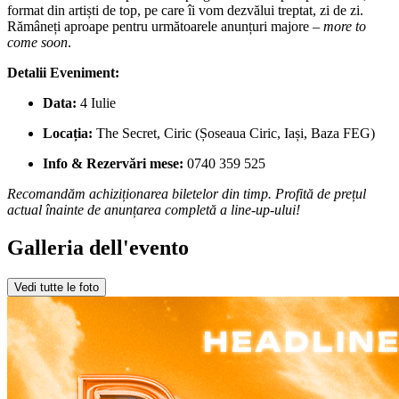
format din artiști de top, pe care îi vom dezvălui treptat, zi de zi.
Rămâneți aproape pentru următoarele anunțuri majore –
more to
come soon
.
Detalii Eveniment:
Data:
4 Iulie
Locația:
The Secret, Ciric (Șoseaua Ciric, Iași, Baza FEG)
Info & Rezervări mese:
0740 359 525
Recomandăm achiziționarea biletelor din timp. Profită de prețul
actual înainte de anunțarea completă a line-up-ului!
Galleria dell'evento
Vedi tutte le foto