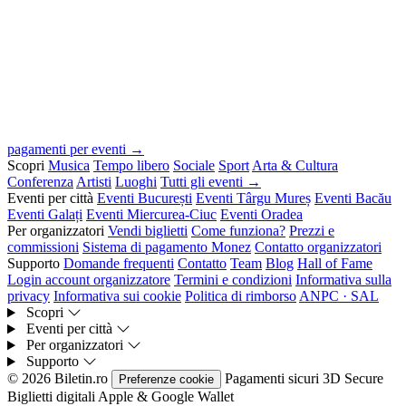
pagamenti per eventi →
Scopri
Musica
Tempo libero
Sociale
Sport
Arta & Cultura
Conferenza
Artisti
Luoghi
Tutti gli eventi →
Eventi per città
Eventi București
Eventi Târgu Mureș
Eventi Bacău
Eventi Galați
Eventi Miercurea-Ciuc
Eventi Oradea
Per organizzatori
Vendi biglietti
Come funziona?
Prezzi e
commissioni
Sistema di pagamento Monez
Contatto organizzatori
Supporto
Domande frequenti
Contatto
Team
Blog
Hall of Fame
Login account organizzatore
Termini e condizioni
Informativa sulla
privacy
Informativa sui cookie
Politica di rimborso
ANPC · SAL
Scopri
Eventi per città
Per organizzatori
Supporto
© 2026 Biletin.ro
Pagamenti sicuri
3D Secure
Preferenze cookie
Biglietti digitali
Apple & Google Wallet