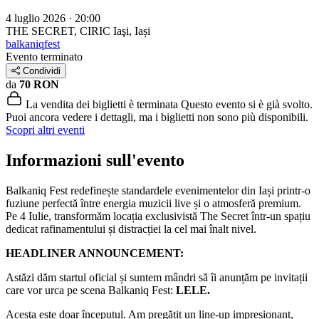
4 luglio 2026 · 20:00
THE SECRET, CIRIC
Iaşi, Iași
balkaniqfest
Evento terminato
Condividi
da
70 RON
La vendita dei biglietti è terminata
Questo evento si è già svolto.
Puoi ancora vedere i dettagli, ma i biglietti non sono più disponibili.
Scopri altri eventi
Informazioni sull'evento
Balkaniq Fest redefinește standardele evenimentelor din Iași printr-o
fuziune perfectă între energia muzicii live și o atmosferă premium.
Pe 4 Iulie, transformăm locația exclusivistă The Secret într-un spațiu
dedicat rafinamentului și distracției la cel mai înalt nivel.
HEADLINER ANNOUNCEMENT:
Astăzi dăm startul oficial și suntem mândri să îi anunțăm pe invitații
care vor urca pe scena Balkaniq Fest:
LELE.
Acesta este doar începutul. Am pregătit un line-up impresionant,