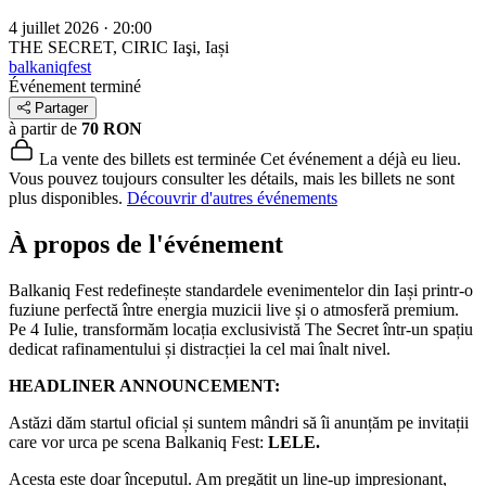
4 juillet 2026 · 20:00
THE SECRET, CIRIC
Iaşi, Iași
balkaniqfest
Événement terminé
Partager
à partir de
70 RON
La vente des billets est terminée
Cet événement a déjà eu lieu.
Vous pouvez toujours consulter les détails, mais les billets ne sont
plus disponibles.
Découvrir d'autres événements
À propos de l'événement
Balkaniq Fest redefinește standardele evenimentelor din Iași printr-o
fuziune perfectă între energia muzicii live și o atmosferă premium.
Pe 4 Iulie, transformăm locația exclusivistă The Secret într-un spațiu
dedicat rafinamentului și distracției la cel mai înalt nivel.
HEADLINER ANNOUNCEMENT:
Astăzi dăm startul oficial și suntem mândri să îi anunțăm pe invitații
care vor urca pe scena Balkaniq Fest:
LELE.
Acesta este doar începutul. Am pregătit un line-up impresionant,