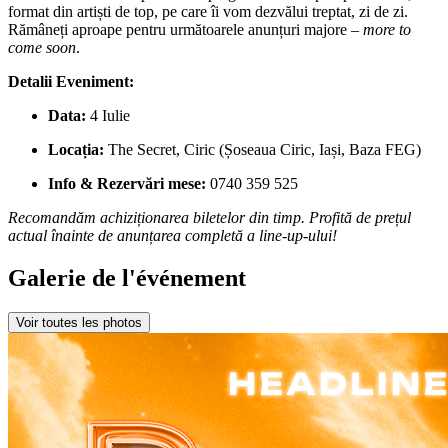
format din artiști de top, pe care îi vom dezvălui treptat, zi de zi.
Rămâneți aproape pentru următoarele anunțuri majore –
more to
come soon
.
Detalii Eveniment:
Data:
4 Iulie
Locația:
The Secret, Ciric (Șoseaua Ciric, Iași, Baza FEG)
Info & Rezervări mese:
0740 359 525
Recomandăm achiziționarea biletelor din timp. Profită de prețul
actual înainte de anunțarea completă a line-up-ului!
Galerie de l'événement
Voir toutes les photos