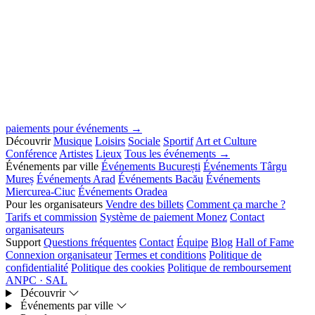
paiements pour événements →
Découvrir
Musique
Loisirs
Sociale
Sportif
Art et Culture
Conférence
Artistes
Lieux
Tous les événements →
Événements par ville
Événements București
Événements Târgu
Mureș
Événements Arad
Événements Bacău
Événements
Miercurea-Ciuc
Événements Oradea
Pour les organisateurs
Vendre des billets
Comment ça marche ?
Tarifs et commission
Système de paiement Monez
Contact
organisateurs
Support
Questions fréquentes
Contact
Équipe
Blog
Hall of Fame
Connexion organisateur
Termes et conditions
Politique de
confidentialité
Politique des cookies
Politique de remboursement
ANPC · SAL
Découvrir
Événements par ville