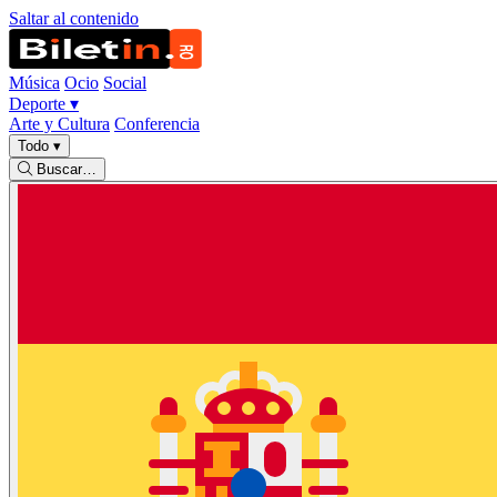
Saltar al contenido
Música
Ocio
Social
Deporte
▾
Arte y Cultura
Conferencia
Todo
▾
Buscar…