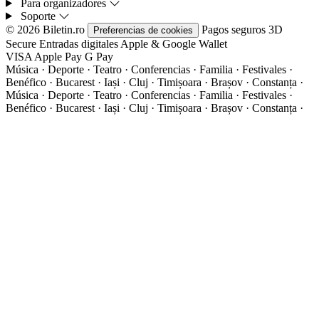
Para organizadores
Soporte
© 2026 Biletin.ro
Pagos seguros
3D
Preferencias de cookies
Secure
Entradas digitales
Apple & Google Wallet
VISA
Apple Pay
G
Pay
Música · Deporte · Teatro · Conferencias · Familia · Festivales ·
Benéfico · Bucarest · Iași · Cluj · Timișoara · Brașov · Constanța ·
Música · Deporte · Teatro · Conferencias · Familia · Festivales ·
Benéfico · Bucarest · Iași · Cluj · Timișoara · Brașov · Constanța ·