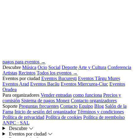
pagos para eventos →
Descubre
Música
Ocio
Social
Deporte
Arte y Cultura
Conferencia
Artistas
Recintos
Todos los eventos →
Eventos por ciudad
Eventos București
Eventos Târgu Mureș
Eventos Arad
Eventos Bacău
Eventos Miercurea-Ciuc
Eventos
Oradea
Para organizadores
Vender entradas
como funciona
Precios y
comisión
Sistema de pagos Monez
Contacto organizadores
Soporte
Preguntas frecuentes
Contacto
Equipo
Blog
Salón de la
Fama
Inicio de sesión del organizador
Términos y condiciones
Política de privacidad
Política de cookies
Política de reembolso
ANPC · SAL
Descubre
Eventos por ciudad