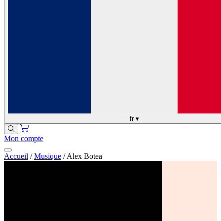
fr
▾
Mon compte
Accueil
/
Musique
/
Alex Botea