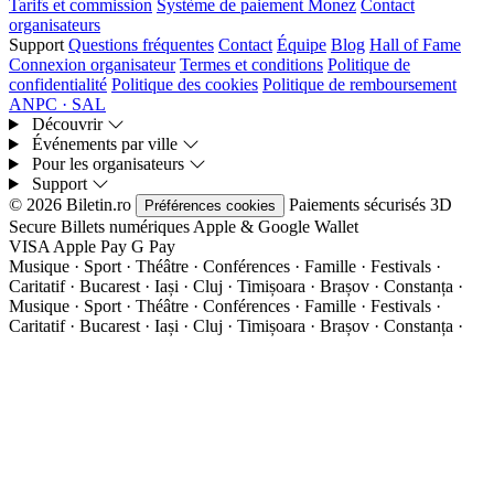
Tarifs et commission
Système de paiement Monez
Contact
organisateurs
Support
Questions fréquentes
Contact
Équipe
Blog
Hall of Fame
Connexion organisateur
Termes et conditions
Politique de
confidentialité
Politique des cookies
Politique de remboursement
ANPC · SAL
Découvrir
Événements par ville
Pour les organisateurs
Support
© 2026 Biletin.ro
Paiements sécurisés
3D
Préférences cookies
Secure
Billets numériques
Apple & Google Wallet
VISA
Apple Pay
G
Pay
Musique · Sport · Théâtre · Conférences · Famille · Festivals ·
Caritatif · Bucarest · Iași · Cluj · Timișoara · Brașov · Constanța ·
Musique · Sport · Théâtre · Conférences · Famille · Festivals ·
Caritatif · Bucarest · Iași · Cluj · Timișoara · Brașov · Constanța ·