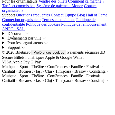
Pour les organisateurs
Vendre des billets
Comment ça marche ?
Tarifs et commission
Système de paiement Monez
Contact
organisateurs
Support
Questions fréquentes
Contact
Équipe
Blog
Hall of Fame
Connexion organisateur
Termes et conditions
Politique de
confidentialité
Politique des cookies
Politique de remboursement
ANPC · SAL
Découvrir
Événements par ville
Pour les organisateurs
Support
© 2026 Biletin.ro
Paiements sécurisés
3D
Préférences cookies
Secure
Billets numériques
Apple & Google Wallet
VISA
Apple Pay
G
Pay
Musique · Sport · Théâtre · Conférences · Famille · Festivals ·
Caritatif · Bucarest · Iași · Cluj · Timișoara · Brașov · Constanța ·
Musique · Sport · Théâtre · Conférences · Famille · Festivals ·
Caritatif · Bucarest · Iași · Cluj · Timișoara · Brașov · Constanța ·