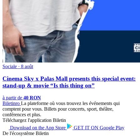
Sociale · 8 août
Cinema Sky x Palas Mall presents this special event:
stand-up & movie “Is this thing on”
à partir de
40 RON
Biletin
ro
La plateforme où vous trouvez les événements qui
comptent pour vous. Billets pour concerts, sport, théâtre,
conférences et plus.
Téléchargez l'application Biletin
Download on the
App Store
GET IT ON
Google Play
De l'écosystème Biletin