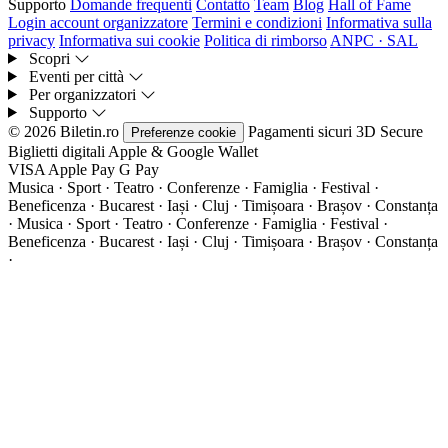
Supporto
Domande frequenti
Contatto
Team
Blog
Hall of Fame
Login account organizzatore
Termini e condizioni
Informativa sulla
privacy
Informativa sui cookie
Politica di rimborso
ANPC · SAL
Scopri
Eventi per città
Per organizzatori
Supporto
© 2026 Biletin.ro
Pagamenti sicuri
3D Secure
Preferenze cookie
Biglietti digitali
Apple & Google Wallet
VISA
Apple Pay
G
Pay
Musica · Sport · Teatro · Conferenze · Famiglia · Festival ·
Beneficenza · Bucarest · Iași · Cluj · Timișoara · Brașov · Constanța
·
Musica · Sport · Teatro · Conferenze · Famiglia · Festival ·
Beneficenza · Bucarest · Iași · Cluj · Timișoara · Brașov · Constanța
·