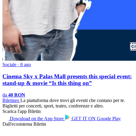
Sociale · 8 ago
Cinema Sky x Palas Mall presents this special event:
stand-up & movie “Is this thing on”
da
40 RON
Biletin
ro
La piattaforma dove trovi gli eventi che contano per te.
Biglietti per concerti, sport, teatro, conferenze e altro.
Scarica l'app Biletin
Download on the
App Store
GET IT ON
Google Play
Dall'ecosistema Biletin