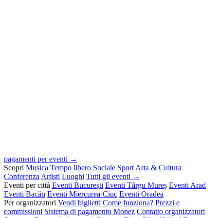
pagamenti per eventi →
Scopri
Musica
Tempo libero
Sociale
Sport
Arta & Cultura
Conferenza
Artisti
Luoghi
Tutti gli eventi →
Eventi per città
Eventi București
Eventi Târgu Mureș
Eventi Arad
Eventi Bacău
Eventi Miercurea-Ciuc
Eventi Oradea
Per organizzatori
Vendi biglietti
Come funziona?
Prezzi e
commissioni
Sistema di pagamento Monez
Contatto organizzatori