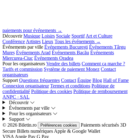
paiements pour événements →
Découvrir
Musique
Loisirs
Sociale
Sportif
Art et Culture
Conférence
Artistes
Lieux
Tous les événements →
Événements par ville
Événements București
Événements Târgu
Mureș
Événements Arad
Événements Bacău
Événements
Miercurea-Ciuc
Événements Oradea
Pour les organisateurs
Vendre des billets
Comment ça marche ?
Tarifs et commission
Système de paiement Monez
Contact
organisateurs
Support
Questions fréquentes
Contact
Équipe
Blog
Hall of Fame
Connexion organisateur
Termes et conditions
Politique de
confidentialité
Politique des cookies
Politique de remboursement
ANPC · SAL
Découvrir
Événements par ville
Pour les organisateurs
Support
© 2026 Biletin.ro
Paiements sécurisés
3D
Préférences cookies
Secure
Billets numériques
Apple & Google Wallet
VISA
Apple Pay
G
Pay