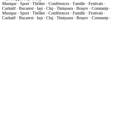
Musique · Sport · Théâtre · Conférences · Famille · Festivals ·
Caritatif · Bucarest · Iași · Cluj · Timișoara · Brașov · Constanța ·
Musique · Sport · Théâtre · Conférences · Famille · Festivals ·
Caritatif · Bucarest · Iași · Cluj · Timișoara · Brașov · Constanța ·