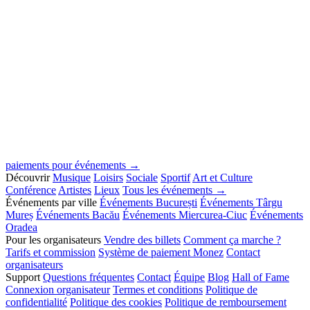
paiements pour événements →
Découvrir
Musique
Loisirs
Sociale
Sportif
Art et Culture
Conférence
Artistes
Lieux
Tous les événements →
Événements par ville
Événements București
Événements Târgu
Mureș
Événements Bacău
Événements Miercurea-Ciuc
Événements
Oradea
Pour les organisateurs
Vendre des billets
Comment ça marche ?
Tarifs et commission
Système de paiement Monez
Contact
organisateurs
Support
Questions fréquentes
Contact
Équipe
Blog
Hall of Fame
Connexion organisateur
Termes et conditions
Politique de
confidentialité
Politique des cookies
Politique de remboursement