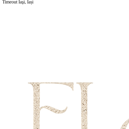
Timeout
Iaşi, Iași