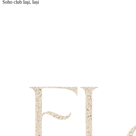
Soho club
Iaşi, Iași