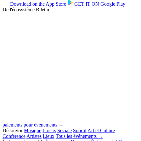
Download on the
App Store
GET IT ON
Google Play
De l'écosystème Biletin
paiements pour événements →
Découvrir
Musique
Loisirs
Sociale
Sportif
Art et Culture
Conférence
Artistes
Lieux
Tous les événements →