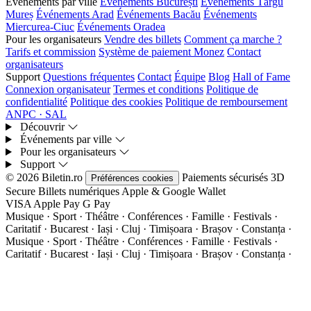
Événements par ville
Événements București
Événements Târgu
Mureș
Événements Arad
Événements Bacău
Événements
Miercurea-Ciuc
Événements Oradea
Pour les organisateurs
Vendre des billets
Comment ça marche ?
Tarifs et commission
Système de paiement Monez
Contact
organisateurs
Support
Questions fréquentes
Contact
Équipe
Blog
Hall of Fame
Connexion organisateur
Termes et conditions
Politique de
confidentialité
Politique des cookies
Politique de remboursement
ANPC · SAL
Découvrir
Événements par ville
Pour les organisateurs
Support
© 2026 Biletin.ro
Paiements sécurisés
3D
Préférences cookies
Secure
Billets numériques
Apple & Google Wallet
VISA
Apple Pay
G
Pay
Musique · Sport · Théâtre · Conférences · Famille · Festivals ·
Caritatif · Bucarest · Iași · Cluj · Timișoara · Brașov · Constanța ·
Musique · Sport · Théâtre · Conférences · Famille · Festivals ·
Caritatif · Bucarest · Iași · Cluj · Timișoara · Brașov · Constanța ·