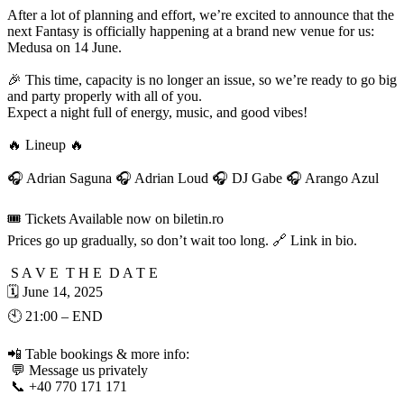
After a lot of planning and effort, we’re excited to announce that the
next Fantasy is officially happening at a brand new venue for us:
Medusa on 14 June.
🎉 This time, capacity is no longer an issue, so we’re ready to go big
and party properly with all of you.
Expect a night full of energy, music, and good vibes!
🔥 Lineup 🔥
🎧 Adrian Saguna 🎧 Adrian Loud 🎧 DJ Gabe 🎧 Arango Azul
🎟️ Tickets Available now on biletin.ro
Prices go up gradually, so don’t wait too long. 🔗 Link in bio.
S A V E T H E D A T E
🗓️ June 14, 2025
🕙 21:00 – END
📲 Table bookings & more info:
💬 Message us privately
📞 +40 770 171 171