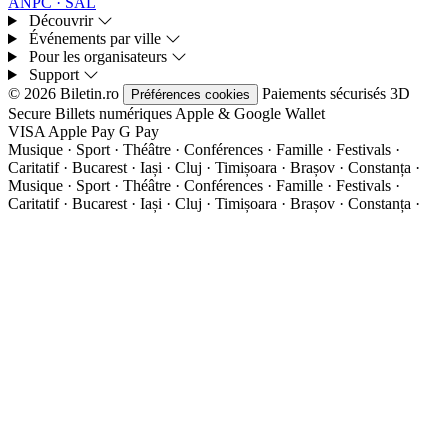
ANPC · SAL
Découvrir
Événements par ville
Pour les organisateurs
Support
© 2026 Biletin.ro
Paiements sécurisés
3D
Préférences cookies
Secure
Billets numériques
Apple & Google Wallet
VISA
Apple Pay
G
Pay
Musique · Sport · Théâtre · Conférences · Famille · Festivals ·
Caritatif · Bucarest · Iași · Cluj · Timișoara · Brașov · Constanța ·
Musique · Sport · Théâtre · Conférences · Famille · Festivals ·
Caritatif · Bucarest · Iași · Cluj · Timișoara · Brașov · Constanța ·