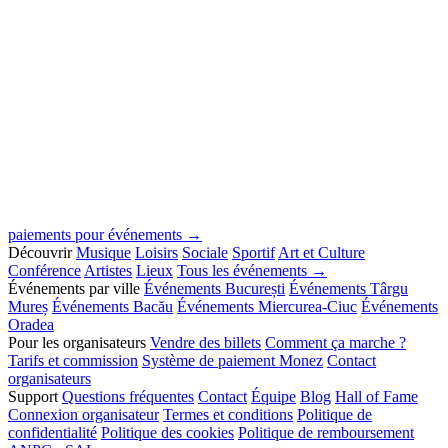
paiements pour événements →
Découvrir
Musique
Loisirs
Sociale
Sportif
Art et Culture
Conférence
Artistes
Lieux
Tous les événements →
Événements par ville
Événements București
Événements Târgu
Mureș
Événements Bacău
Événements Miercurea-Ciuc
Événements
Oradea
Pour les organisateurs
Vendre des billets
Comment ça marche ?
Tarifs et commission
Système de paiement Monez
Contact
organisateurs
Support
Questions fréquentes
Contact
Équipe
Blog
Hall of Fame
Connexion organisateur
Termes et conditions
Politique de
confidentialité
Politique des cookies
Politique de remboursement