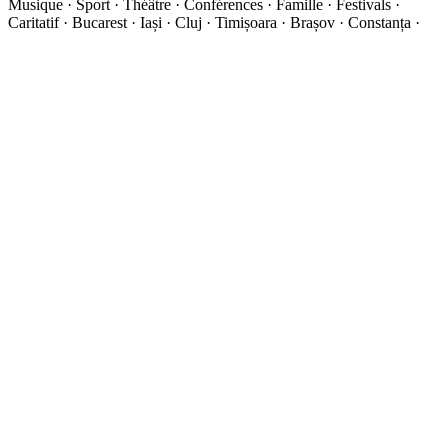
Musique · Sport · Théâtre · Conférences · Famille · Festivals ·
Caritatif · Bucarest · Iași · Cluj · Timișoara · Brașov · Constanța ·