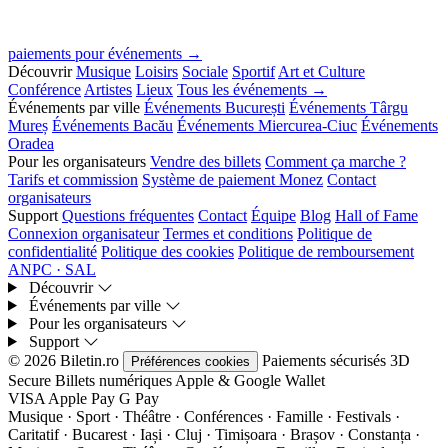
paiements pour événements →
Découvrir
Musique
Loisirs
Sociale
Sportif
Art et Culture
Conférence
Artistes
Lieux
Tous les événements →
Événements par ville
Événements București
Événements Târgu
Mureș
Événements Bacău
Événements Miercurea-Ciuc
Événements
Oradea
Pour les organisateurs
Vendre des billets
Comment ça marche ?
Tarifs et commission
Système de paiement Monez
Contact
organisateurs
Support
Questions fréquentes
Contact
Équipe
Blog
Hall of Fame
Connexion organisateur
Termes et conditions
Politique de
confidentialité
Politique des cookies
Politique de remboursement
ANPC · SAL
Découvrir
Événements par ville
Pour les organisateurs
Support
© 2026 Biletin.ro
Paiements sécurisés
3D
Préférences cookies
Secure
Billets numériques
Apple & Google Wallet
VISA
Apple Pay
G
Pay
Musique · Sport · Théâtre · Conférences · Famille · Festivals ·
Caritatif · Bucarest · Iași · Cluj · Timișoara · Brașov · Constanța ·