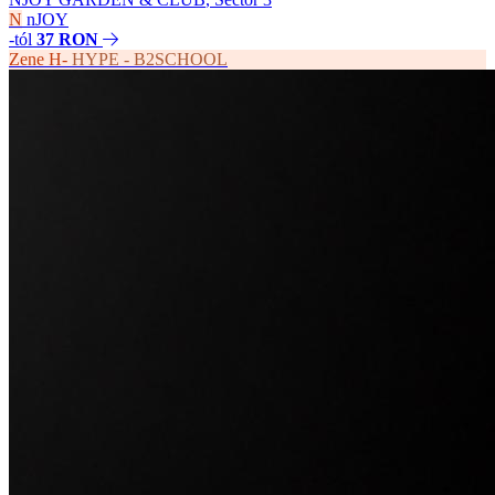
N
nJOY
-tól
37 RON
Zene
H-
HYPE - B2SCHOOL