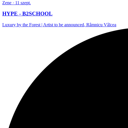
Zene
· 11 szept.
HYPE - B2SCHOOL
Luxury by the Forest | Artist to be announced
,
Râmnicu Vâlcea