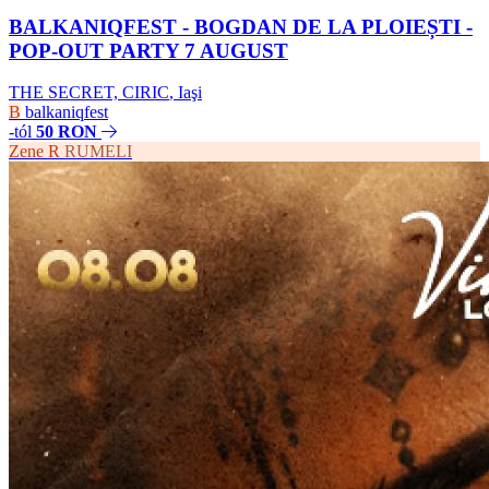
BALKANIQFEST - BOGDAN DE LA PLOIEȘTI -
POP-OUT PARTY 7 AUGUST
THE SECRET, CIRIC
,
Iaşi
B
balkaniqfest
-tól
50 RON
Zene
R
RUMELI