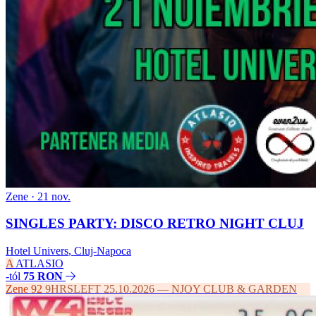
Zene
· 21 nov.
SINGLES PARTY: DISCO RETRO NIGHT CLUJ
Hotel Univers
,
Cluj-Napoca
A
ATLASIO
-tól
75 RON
Zene
92
9HRSLEFT 25.10.2026 — NJOY CLUB & GARDEN