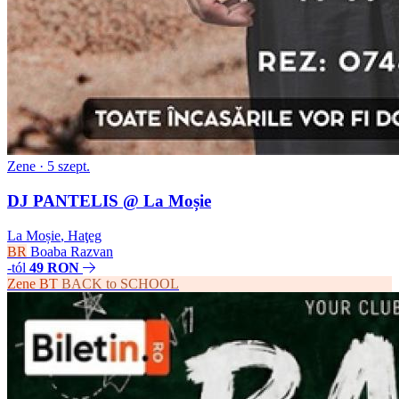
Zene
· 5 szept.
DJ PANTELIS @ La Moșie
La Moșie
,
Haţeg
BR
Boaba Razvan
-tól
49 RON
Zene
BT
BACK to SCHOOL