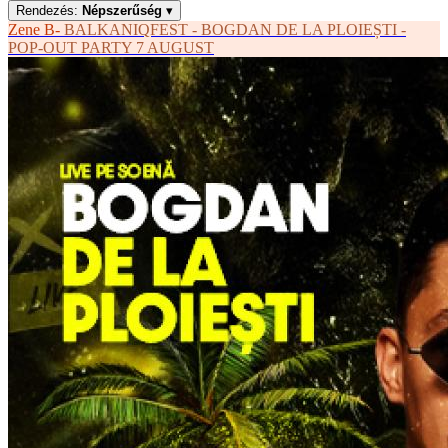
Rendezés:
Népszerűség
▾
Zene
B-
BALKANIQFEST - BOGDAN DE LA PLOIEȘTI -
POP-OUT PARTY 7 AUGUST