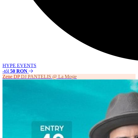
HYPE EVENTS
-tól
50 RON
Zene
DP
DJ PANTELIS @ La Moșie