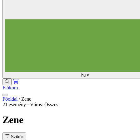
hu
▾
Fiókom
Főoldal
/
Zene
21 esemény · Város: Összes
Zene
Szűrők