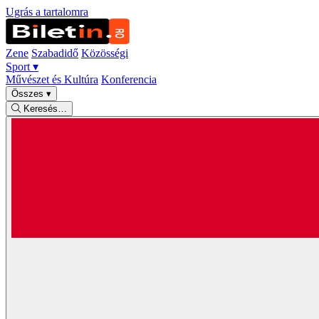
Ugrás a tartalomra
Zene
Szabadidő
Közösségi
Sport
▾
Művészet és Kultúra
Konferencia
Összes
▾
Keresés…