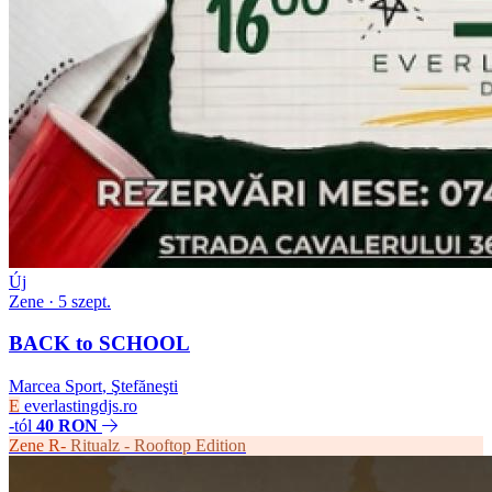
Új
Zene
· 5 szept.
BACK to SCHOOL
Marcea Sport
,
Ştefăneşti
E
everlastingdjs.ro
-tól
40 RON
Zene
R-
Ritualz - Rooftop Edition