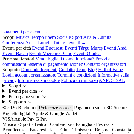
pagamenti per eventi →
Scopri
Musica
Tempo libero
Sociale
Sport
Arta & Cultura
Conferenza
Artisti
Luoghi
Tutti gli eventi →
Eventi per città
Eventi București
Eventi Târgu Mureș
Eventi Arad
Eventi Bacău
Eventi Miercurea-Ciuc
Eventi Oradea
Per organizzatori
Vendi biglietti
Come funziona?
Prezzi e
commissioni
Sistema di pagamento Monez
Contatto organizzatori
Supporto
Domande frequenti
Contatto
Team
Blog
Hall of Fame
Login account organizzatore
Termini e condizioni
Informativa sulla
privacy
Informativa sui cookie
Politica di rimborso
ANPC · SAL
Scopri
Eventi per città
Per organizzatori
Supporto
© 2026 Biletin.ro
Pagamenti sicuri
3D Secure
Preferenze cookie
Biglietti digitali
Apple & Google Wallet
VISA
Apple Pay
G
Pay
Musica · Sport · Teatro · Conferenze · Famiglia · Festival ·
Beneficenza · Bucarest · Iași · Cluj · Timișoara · Brașov · Constanța