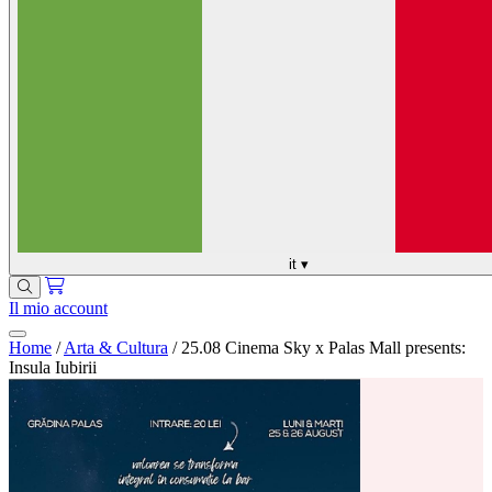
it
▾
Il mio account
Home
/
Arta & Cultura
/
25.08 Cinema Sky x Palas Mall presents:
Insula Iubirii