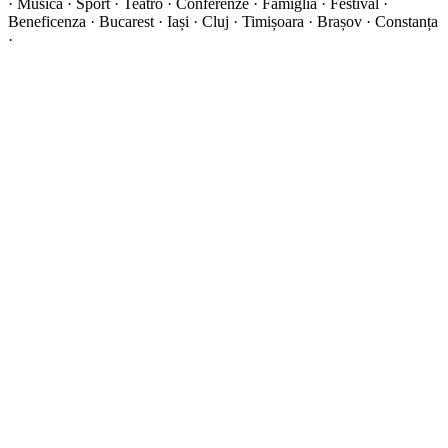
·
Musica · Sport · Teatro · Conferenze · Famiglia · Festival ·
Beneficenza · Bucarest · Iași · Cluj · Timișoara · Brașov · Constanța
·