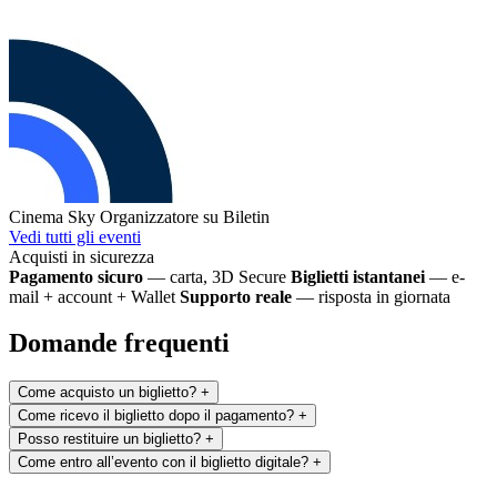
Cinema Sky
Organizzatore su Biletin
Vedi tutti gli eventi
Acquisti in sicurezza
Pagamento sicuro
— carta, 3D Secure
Biglietti istantanei
— e-
mail + account + Wallet
Supporto reale
— risposta in giornata
Domande frequenti
Come acquisto un biglietto?
+
Come ricevo il biglietto dopo il pagamento?
+
Posso restituire un biglietto?
+
Come entro all’evento con il biglietto digitale?
+