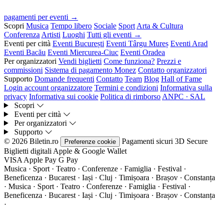
pagamenti per eventi →
Scopri
Musica
Tempo libero
Sociale
Sport
Arta & Cultura
Conferenza
Artisti
Luoghi
Tutti gli eventi →
Eventi per città
Eventi București
Eventi Târgu Mureș
Eventi Arad
Eventi Bacău
Eventi Miercurea-Ciuc
Eventi Oradea
Per organizzatori
Vendi biglietti
Come funziona?
Prezzi e
commissioni
Sistema di pagamento Monez
Contatto organizzatori
Supporto
Domande frequenti
Contatto
Team
Blog
Hall of Fame
Login account organizzatore
Termini e condizioni
Informativa sulla
privacy
Informativa sui cookie
Politica di rimborso
ANPC · SAL
Scopri
Eventi per città
Per organizzatori
Supporto
© 2026 Biletin.ro
Pagamenti sicuri
3D Secure
Preferenze cookie
Biglietti digitali
Apple & Google Wallet
VISA
Apple Pay
G
Pay
Musica · Sport · Teatro · Conferenze · Famiglia · Festival ·
Beneficenza · Bucarest · Iași · Cluj · Timișoara · Brașov · Constanța
·
Musica · Sport · Teatro · Conferenze · Famiglia · Festival ·
Beneficenza · Bucarest · Iași · Cluj · Timișoara · Brașov · Constanța
·