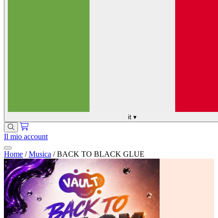
it
▾
Il mio account
Home
/
Musica
/
BACK TO BLACK GLUE