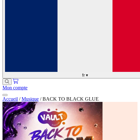
fr
▾
Mon compte
Accueil
/
Musique
/
BACK TO BLACK GLUE