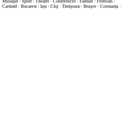
Musique · Sport · Théâtre · Conférences · Famille · Festivals ·
Caritatif · Bucarest · Iași · Cluj · Timișoara · Brașov · Constanța ·