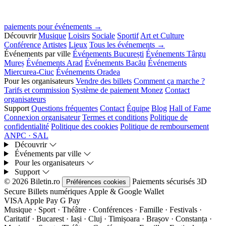
paiements pour événements →
Découvrir
Musique
Loisirs
Sociale
Sportif
Art et Culture
Conférence
Artistes
Lieux
Tous les événements →
Événements par ville
Événements București
Événements Târgu
Mureș
Événements Arad
Événements Bacău
Événements
Miercurea-Ciuc
Événements Oradea
Pour les organisateurs
Vendre des billets
Comment ça marche ?
Tarifs et commission
Système de paiement Monez
Contact
organisateurs
Support
Questions fréquentes
Contact
Équipe
Blog
Hall of Fame
Connexion organisateur
Termes et conditions
Politique de
confidentialité
Politique des cookies
Politique de remboursement
ANPC · SAL
Découvrir
Événements par ville
Pour les organisateurs
Support
© 2026 Biletin.ro
Paiements sécurisés
3D
Préférences cookies
Secure
Billets numériques
Apple & Google Wallet
VISA
Apple Pay
G
Pay
Musique · Sport · Théâtre · Conférences · Famille · Festivals ·
Caritatif · Bucarest · Iași · Cluj · Timișoara · Brașov · Constanța ·