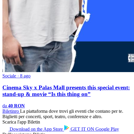
Sociale · 8 ago
Cinema Sky x Palas Mall presents this special event:
stand-up & movie “Is this thing on”
da
40 RON
Biletin
ro
La piattaforma dove trovi gli eventi che contano per te.
Biglietti per concerti, sport, teatro, conferenze e altro.
Scarica l'app Biletin
Download on the
App Store
GET IT ON
Google Play