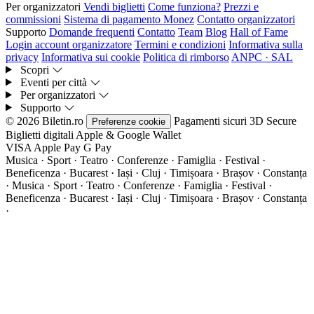
Per organizzatori
Vendi biglietti
Come funziona?
Prezzi e
commissioni
Sistema di pagamento Monez
Contatto organizzatori
Supporto
Domande frequenti
Contatto
Team
Blog
Hall of Fame
Login account organizzatore
Termini e condizioni
Informativa sulla
privacy
Informativa sui cookie
Politica di rimborso
ANPC · SAL
Scopri
Eventi per città
Per organizzatori
Supporto
© 2026 Biletin.ro
Pagamenti sicuri
3D Secure
Preferenze cookie
Biglietti digitali
Apple & Google Wallet
VISA
Apple Pay
G
Pay
Musica · Sport · Teatro · Conferenze · Famiglia · Festival ·
Beneficenza · Bucarest · Iași · Cluj · Timișoara · Brașov · Constanța
·
Musica · Sport · Teatro · Conferenze · Famiglia · Festival ·
Beneficenza · Bucarest · Iași · Cluj · Timișoara · Brașov · Constanța
·