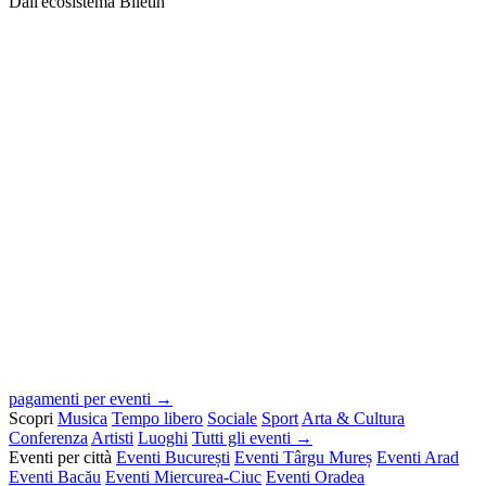
Dall'ecosistema Biletin
pagamenti per eventi →
Scopri
Musica
Tempo libero
Sociale
Sport
Arta & Cultura
Conferenza
Artisti
Luoghi
Tutti gli eventi →
Eventi per città
Eventi București
Eventi Târgu Mureș
Eventi Arad
Eventi Bacău
Eventi Miercurea-Ciuc
Eventi Oradea