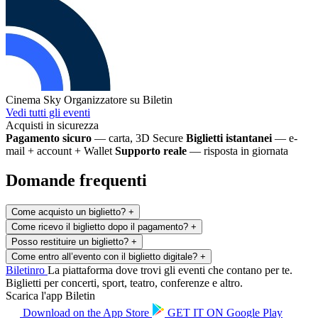
Cinema Sky
Organizzatore su Biletin
Vedi tutti gli eventi
Acquisti in sicurezza
Pagamento sicuro
— carta, 3D Secure
Biglietti istantanei
— e-
mail + account + Wallet
Supporto reale
— risposta in giornata
Domande frequenti
Come acquisto un biglietto?
+
Come ricevo il biglietto dopo il pagamento?
+
Posso restituire un biglietto?
+
Come entro all’evento con il biglietto digitale?
+
Biletin
ro
La piattaforma dove trovi gli eventi che contano per te.
Biglietti per concerti, sport, teatro, conferenze e altro.
Scarica l'app Biletin
Download on the
App Store
GET IT ON
Google Play