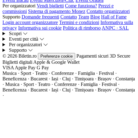
Eventi Bacău
Eventi Miercurea-Ciuc
Eventi Oradea
Per organizzatori
Vendi biglietti
Come funziona?
Prezzi e
commissioni
Sistema di pagamento Monez
Contatto organizzatori
Supporto
Domande frequenti
Contatto
Team
Blog
Hall of Fame
Login account organizzatore
Termini e condizioni
Informativa sulla
privacy
Informativa sui cookie
Politica di rimborso
ANPC · SAL
Scopri
Eventi per città
Per organizzatori
Supporto
© 2026 Biletin.ro
Pagamenti sicuri
3D Secure
Preferenze cookie
Biglietti digitali
Apple & Google Wallet
VISA
Apple Pay
G
Pay
Musica · Sport · Teatro · Conferenze · Famiglia · Festival ·
Beneficenza · Bucarest · Iași · Cluj · Timișoara · Brașov · Constanța
·
Musica · Sport · Teatro · Conferenze · Famiglia · Festival ·
Beneficenza · Bucarest · Iași · Cluj · Timișoara · Brașov · Constanța
·