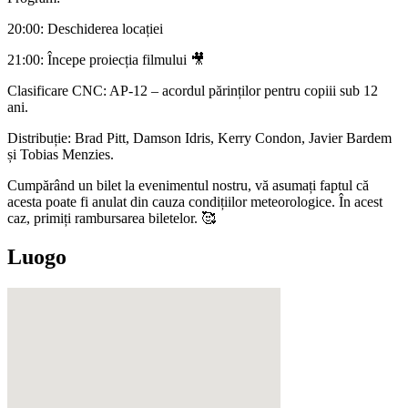
20:00: Deschiderea locației
21:00: Începe proiecția filmului 🎥
Clasificare CNC: AP-12 – acordul părinților pentru copiii sub 12
ani.
Distribuție: Brad Pitt, Damson Idris, Kerry Condon, Javier Bardem
și Tobias Menzies.
Cumpărând un bilet la evenimentul nostru, vă asumați faptul că
acesta poate fi anulat din cauza condițiilor meteorologice. În acest
caz, primiți rambursarea biletelor. 🥰
Luogo