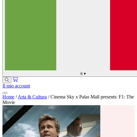
it
▾
Il mio account
Home
/
Arta & Cultura
/
Cinema Sky x Palas Mall presents: F1: The
Movie