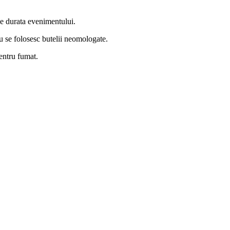
 pe durata evenimentului.
; nu se folosesc butelii neomologate.
pentru fumat.