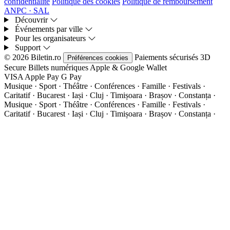
confidentialité
Politique des cookies
Politique de remboursement
ANPC · SAL
Découvrir
Événements par ville
Pour les organisateurs
Support
© 2026 Biletin.ro
Paiements sécurisés
3D
Préférences cookies
Secure
Billets numériques
Apple & Google Wallet
VISA
Apple Pay
G
Pay
Musique · Sport · Théâtre · Conférences · Famille · Festivals ·
Caritatif · Bucarest · Iași · Cluj · Timișoara · Brașov · Constanța ·
Musique · Sport · Théâtre · Conférences · Famille · Festivals ·
Caritatif · Bucarest · Iași · Cluj · Timișoara · Brașov · Constanța ·