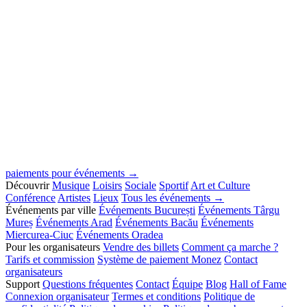
paiements pour événements →
Découvrir
Musique
Loisirs
Sociale
Sportif
Art et Culture
Conférence
Artistes
Lieux
Tous les événements →
Événements par ville
Événements București
Événements Târgu
Mureș
Événements Arad
Événements Bacău
Événements
Miercurea-Ciuc
Événements Oradea
Pour les organisateurs
Vendre des billets
Comment ça marche ?
Tarifs et commission
Système de paiement Monez
Contact
organisateurs
Support
Questions fréquentes
Contact
Équipe
Blog
Hall of Fame
Connexion organisateur
Termes et conditions
Politique de