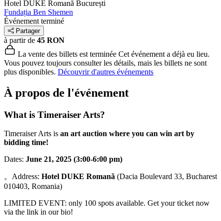
Hotel DUKE Romană
București
Fundația Ben Shemen
Événement terminé
Partager
à partir de
45 RON
La vente des billets est terminée
Cet événement a déjà eu lieu.
Vous pouvez toujours consulter les détails, mais les billets ne sont
plus disponibles.
Découvrir d'autres événements
À propos de l'événement
What is Timeraiser Arts?
Timeraiser Arts is
an art auction where you can win art by
bidding time!
Dates:
June 21, 2025 (3:00-6:00 pm)
。Address:
Hotel DUKE Romană
(Dacia Boulevard 33, Bucharest
010403, Romania)
LIMITED EVENT: only 100 spots available. Get your ticket now
via the link in our bio!