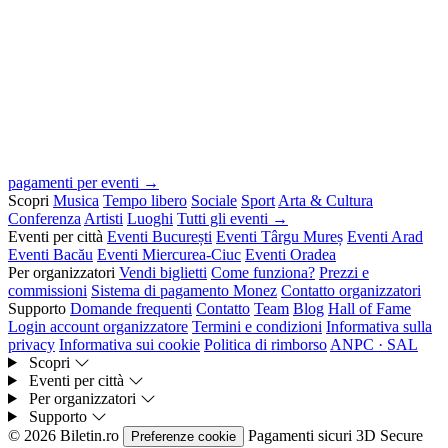
pagamenti per eventi →
Scopri
Musica
Tempo libero
Sociale
Sport
Arta & Cultura
Conferenza
Artisti
Luoghi
Tutti gli eventi →
Eventi per città
Eventi București
Eventi Târgu Mureș
Eventi Arad
Eventi Bacău
Eventi Miercurea-Ciuc
Eventi Oradea
Per organizzatori
Vendi biglietti
Come funziona?
Prezzi e
commissioni
Sistema di pagamento Monez
Contatto organizzatori
Supporto
Domande frequenti
Contatto
Team
Blog
Hall of Fame
Login account organizzatore
Termini e condizioni
Informativa sulla
privacy
Informativa sui cookie
Politica di rimborso
ANPC · SAL
Scopri
Eventi per città
Per organizzatori
Supporto
© 2026 Biletin.ro
Pagamenti sicuri
3D Secure
Preferenze cookie