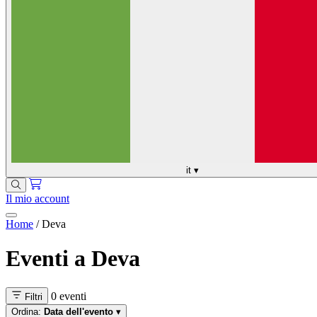
it
▾
Il mio account
Home
/
Deva
Eventi a Deva
0 eventi
Filtri
Ordina:
Data dell'evento
▾